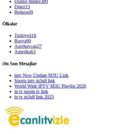
Dublaj filmler
389
Diger
13
Belgesel
9
Ölkələr
Turkiye
418
Rusya
90
Azerbaycan
27
Amerika
63
Ən Son Mesajlar
iptv New Update M3U Link
Sports iptv m3u8 link
World Wide IPTV M3U Playlist 2026
ip tv sports tv link
ip tv m3u8 link 2025