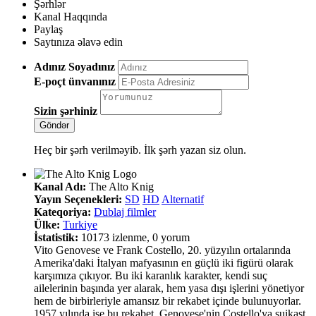
Şərhlər
Kanal Haqqında
Paylaş
Saytınıza əlavə edin
Adınız Soyadınız
E-poçt ünvanınız
Sizin şərhiniz
Heç bir şərh verilməyib. İlk şərh yazan siz olun.
Kanal Adı:
The Alto Knig
Yayın Seçenekleri:
SD
HD
Alternatif
Kateqoriya:
Dublaj filmler
Ülke:
Turkiye
İstatistik:
10173 izlenme, 0 yorum
Vito Genovese ve Frank Costello, 20. yüzyılın ortalarında
Amerika'daki İtalyan mafyasının en güçlü iki figürü olarak
karşımıza çıkıyor. Bu iki karanlık karakter, kendi suç
ailelerinin başında yer alarak, hem yasa dışı işlerini yönetiyor
hem de birbirleriyle amansız bir rekabet içinde bulunuyorlar.
1957 yılında ise bu rekabet, Genovese'nin Costello'ya suikast