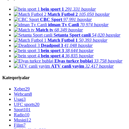
bein sport 1
291,331 baxışlar
Match Futbol 2
105,050 baxışlar
CBC Sport
97,991 baxışlar
idman Tv Canli
70,974 baxışlar
Match tv
68,349 baxışlar
Setanta Sport canli
54,020 baxışlar
Match Futbol 1
50,393 baxışlar
Deadpool 3
41,048 baxışlar
bein sport 3
38,644 baxışlar
bein sport 4
36,835 baxışlar
Elyas turkce bublaj
33,758 baxışlar
ATV canli yayim
32,417 baxışlar
Kateqoriyalar
Xeber
29
Webcam
8
Usaq
3
UFC sports
20
Sport
101
Radio
10
Musiqi
12
Filim
7