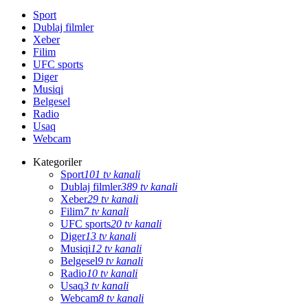
Sport
Dublaj filmler
Xeber
Filim
UFC sports
Diger
Musiqi
Belgesel
Radio
Usaq
Webcam
Kategoriler
Sport
101 tv kanali
Dublaj filmler
389 tv kanali
Xeber
29 tv kanali
Filim
7 tv kanali
UFC sports
20 tv kanali
Diger
13 tv kanali
Musiqi
12 tv kanali
Belgesel
9 tv kanali
Radio
10 tv kanali
Usaq
3 tv kanali
Webcam
8 tv kanali