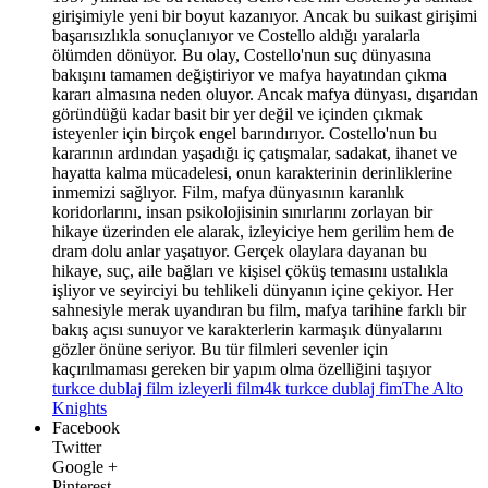
girişimiyle yeni bir boyut kazanıyor. Ancak bu suikast girişimi
başarısızlıkla sonuçlanıyor ve Costello aldığı yaralarla
ölümden dönüyor. Bu olay, Costello'nun suç dünyasına
bakışını tamamen değiştiriyor ve mafya hayatından çıkma
kararı almasına neden oluyor. Ancak mafya dünyası, dışarıdan
göründüğü kadar basit bir yer değil ve içinden çıkmak
isteyenler için birçok engel barındırıyor. Costello'nun bu
kararının ardından yaşadığı iç çatışmalar, sadakat, ihanet ve
hayatta kalma mücadelesi, onun karakterinin derinliklerine
inmemizi sağlıyor. Film, mafya dünyasının karanlık
koridorlarını, insan psikolojisinin sınırlarını zorlayan bir
hikaye üzerinden ele alarak, izleyiciye hem gerilim hem de
dram dolu anlar yaşatıyor. Gerçek olaylara dayanan bu
hikaye, suç, aile bağları ve kişisel çöküş temasını ustalıkla
işliyor ve seyirciyi bu tehlikeli dünyanın içine çekiyor. Her
sahnesiyle merak uyandıran bu film, mafya tarihine farklı bir
bakış açısı sunuyor ve karakterlerin karmaşık dünyalarını
gözler önüne seriyor. Bu tür filmleri sevenler için
kaçırılmaması gereken bir yapım olma özelliğini taşıyor
turkce dublaj film izle
yerli film
4k turkce dublaj fim
The Alto
Knights
Facebook
Twitter
Google +
Pinterest