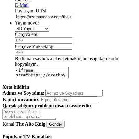
E-Mail
Paylasşım Url'si
Yayın növü:
Çərçivə eni:
Çerçeve Yüksekliği:
Bu kanalı saytınıza əlavə etmək üçün aşağıdakı kodu
kopyalayın.
Xəta bildirin
Adınız və Soyadınız
E-poçt ünvanınız
Qarşılaşdığınız problemi qısaca təsvir edin
Kanal
The Alto Knig
Populyar TV Kanalları