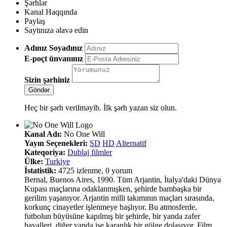
Şərhlər
Kanal Haqqında
Paylaş
Saytınıza əlavə edin
Adınız Soyadınız
E-poçt ünvanınız
Sizin şərhiniz
Heç bir şərh verilməyib. İlk şərh yazan siz olun.
Kanal Adı:
No One Will
Yayın Seçenekleri:
SD
HD
Alternatif
Kateqoriya:
Dublaj filmler
Ülke:
Turkiye
İstatistik:
4725 izlenme, 0 yorum
Bernal, Buenos Aires, 1990. Tüm Arjantin, İtalya'daki Dünya
Kupası maçlarına odaklanmışken, şehirde bambaşka bir
gerilim yaşanıyor. Arjantin milli takımının maçları sırasında,
korkunç cinayetler işlenmeye başlıyor. Bu atmosferde,
futbolun büyüsüne kapılmış bir şehirde, bir yanda zafer
hayalleri, diğer yanda ise karanlık bir gölge dolaşıyor. Film,