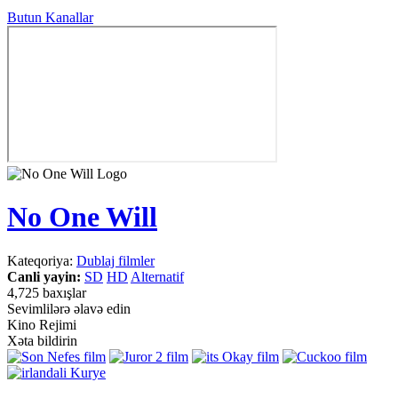
Butun Kanallar
No One Will
Kateqoriya:
Dublaj filmler
Canli yayin:
SD
HD
Alternatif
4,725 baxışlar
Sevimlilərə əlavə edin
Kino Rejimi
Xəta bildirin