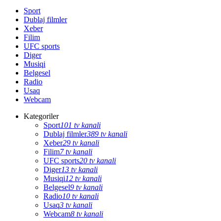
Sport
Dublaj filmler
Xeber
Filim
UFC sports
Diger
Musiqi
Belgesel
Radio
Usaq
Webcam
Kategoriler
Sport
101 tv kanali
Dublaj filmler
389 tv kanali
Xeber
29 tv kanali
Filim
7 tv kanali
UFC sports
20 tv kanali
Diger
13 tv kanali
Musiqi
12 tv kanali
Belgesel
9 tv kanali
Radio
10 tv kanali
Usaq
3 tv kanali
Webcam
8 tv kanali