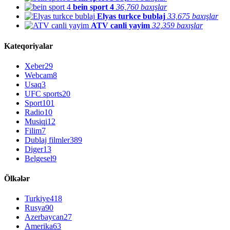
bein sport 4
36,760 baxışlar
Elyas turkce bublaj
33,675 baxışlar
ATV canli yayim
32,359 baxışlar
Kateqoriyalar
Xeber
29
Webcam
8
Usaq
3
UFC sports
20
Sport
101
Radio
10
Musiqi
12
Filim
7
Dublaj filmler
389
Diger
13
Belgesel
9
Ölkələr
Turkiye
418
Rusya
90
Azerbaycan
27
Amerika
63