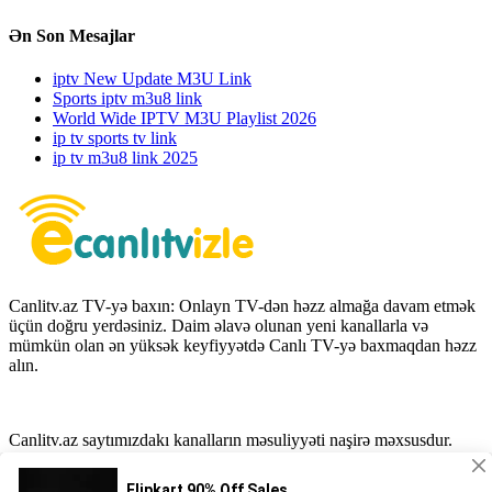
Ən Son Mesajlar
iptv New Update M3U Link
Sports iptv m3u8 link
World Wide IPTV M3U Playlist 2026
ip tv sports tv link
ip tv m3u8 link 2025
Canlitv.az TV-yə baxın: Onlayn TV-dən həzz almağa davam etmək
üçün doğru yerdəsiniz. Daim əlavə olunan yeni kanallarla və
mümkün olan ən yüksək keyfiyyətdə Canlı TV-yə baxmaqdan həzz
alın.
Canlitv.az saytımızdakı kanalların məsuliyyəti naşirə məxsusdur.
Nəşr sahibləri iddia etməyə davam edərsə, 7 gün ərzində qiymət
veriləcək və tələb olunan nəşr silinəcək. Əlaqə bölməsi vasitəsilə