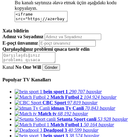
Bu kanalı saytınıza əlavə etmək üçün aşağıdakı kodu
kopyalayın.
Xəta bildirin
Adınız və Soyadınız
E-poçt ünvanınız
Qarşılaşdığınız problemi qısaca təsvir edin
Kanal
No One Will
Populyar TV Kanalları
bein sport 1
290,707 baxışlar
Match Futbol 2
104,924 baxışlar
CBC Sport
97,819 baxışlar
idman Tv Canli
70,843 baxışlar
Match tv
68,192 baxışlar
Setanta Sport canli
53,928 baxışlar
Match Futbol 1
50,164 baxışlar
Deadpool 3
40,599 baxışlar
bein sport 3
38,574 baxışlar