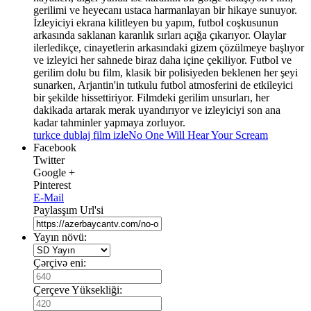
gerilimi ve heyecanı ustaca harmanlayan bir hikaye sunuyor.
İzleyiciyi ekrana kilitleyen bu yapım, futbol coşkusunun
arkasında saklanan karanlık sırları açığa çıkarıyor. Olaylar
ilerledikçe, cinayetlerin arkasındaki gizem çözülmeye başlıyor
ve izleyici her sahnede biraz daha içine çekiliyor. Futbol ve
gerilim dolu bu film, klasik bir polisiyeden beklenen her şeyi
sunarken, Arjantin'in tutkulu futbol atmosferini de etkileyici
bir şekilde hissettiriyor. Filmdeki gerilim unsurları, her
dakikada artarak merak uyandırıyor ve izleyiciyi son ana
kadar tahminler yapmaya zorluyor.
turkce dublaj film izle
No One Will Hear Your Scream
Facebook
Twitter
Google +
Pinterest
E-Mail
Paylasşım Url'si
Yayın növü:
Çərçivə eni:
Çerçeve Yüksekliği: