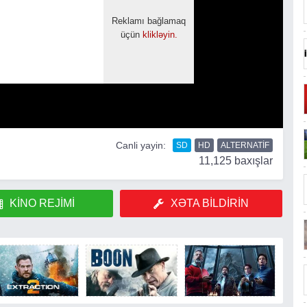
Canli yayin:
SD
HD
ALTERNATIF
11,125 baxışlar
KINO REJIMI
XƏTA BILDIRIN