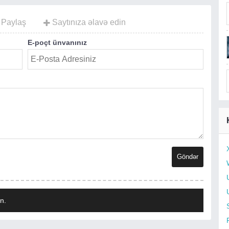
Paylaş
Saytınıza əlavə edin
E-poçt ünvanınız
n.