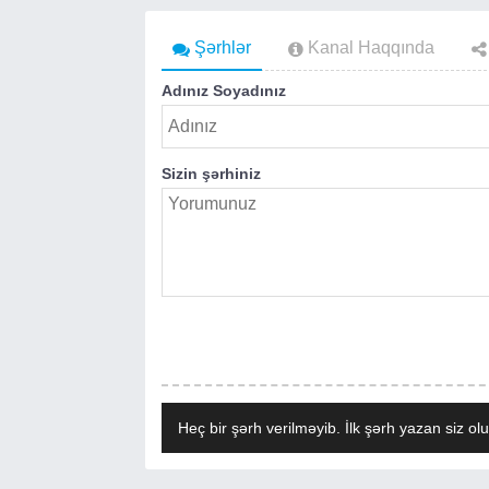
Şərhlər
Kanal Haqqında
Adınız Soyadınız
Sizin şərhiniz
Heç bir şərh verilməyib. İlk şərh yazan siz olu