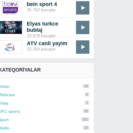
bein sport 4
36,762 baxışlar
Elyas turkce
bublaj
33,679 baxışlar
ATV canli yayim
32,359 baxışlar
KATEQORIYALAR
Xeber
29
Webcam
8
Usaq
3
UFC sports
20
Sport
101
Radio
10