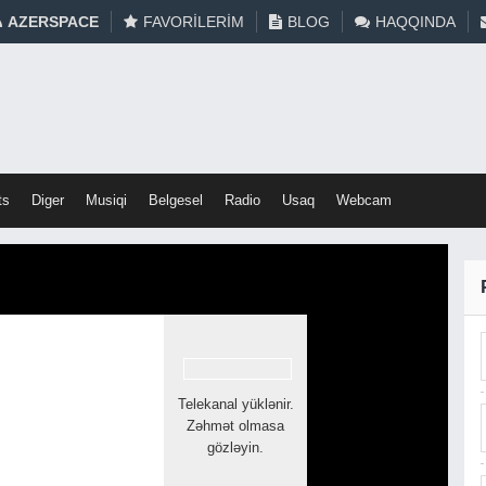
AZERSPACE
FAVORILERIM
BLOG
HAQQINDA
ts
Diger
Musiqi
Belgesel
Radio
Usaq
Webcam