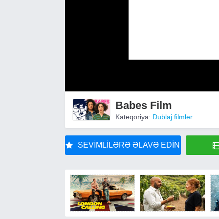
Babes Film
Kateqoriya:
Dublaj filmler
SEVIMLILƏRƏ ƏLAVƏ EDIN