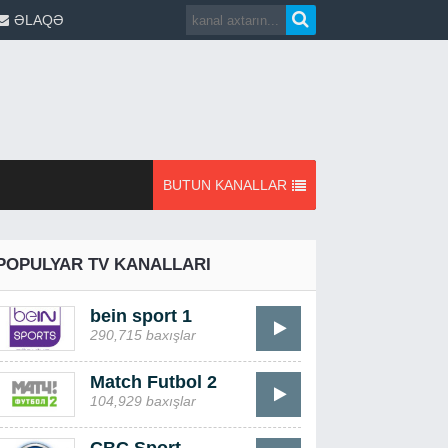
ƏLAQƏ
BUTUN KANALLAR
POPULYAR TV KANALLARI
bein sport 1
290,715 baxışlar
Match Futbol 2
104,929 baxışlar