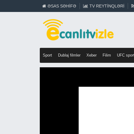
ƏSAS SƏHIFƏ
TV REYTINQLƏRI
Sport
Dublaj filmler
Xeber
Filim
UFC spor