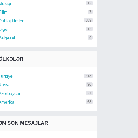
Musiqi
12
Filim
7
Dublaj filmler
389
Diger
13
Belgesel
9
ÖLKƏLƏR
Turkiye
418
Rusya
90
Azerbaycan
27
Amerika
63
ƏN SON MESAJLAR