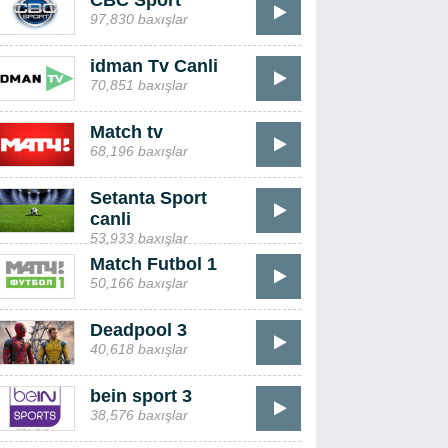
CBC Sport
97,830 baxışlar
idman Tv Canli
70,851 baxışlar
Match tv
68,196 baxışlar
Setanta Sport
canli
53,933 baxışlar
Match Futbol 1
50,166 baxışlar
Deadpool 3
40,618 baxışlar
bein sport 3
38,576 baxışlar