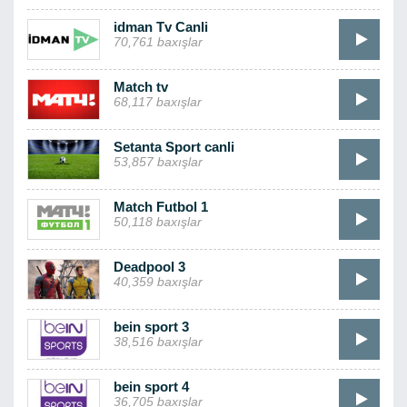
idman Tv Canli
70,761 baxışlar
Match tv
68,117 baxışlar
Setanta Sport canli
53,857 baxışlar
Match Futbol 1
50,118 baxışlar
Deadpool 3
40,359 baxışlar
bein sport 3
38,516 baxışlar
bein sport 4
36,705 baxışlar