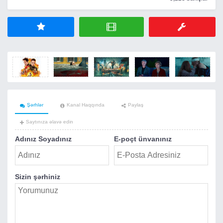
Şərhlər
Kanal Haqqında
Paylaş
Saytınıza əlavə edin
Adınız Soyadınız
E-poçt ünvanınız
Sizin şərhiniz