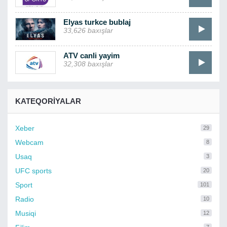
Elyas turkce bublaj
33,626 baxışlar
ATV canli yayim
32,308 baxışlar
KATEQORIYALAR
Xeber
29
Webcam
8
Usaq
3
UFC sports
20
Sport
101
Radio
10
Musiqi
12