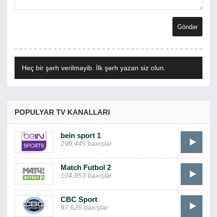
Heç bir şərh verilməyib. İlk şərh yazan siz olun.
POPULYAR TV KANALLARI
bein sport 1
290,445 baxışlar
Match Futbol 2
104,853 baxışlar
CBC Sport
97,626 baxışlar