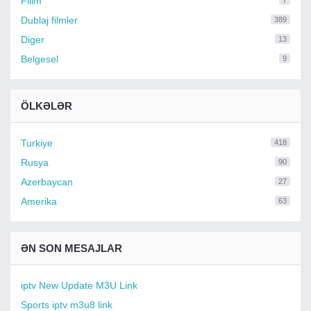
Filim
7
Dublaj filmler
389
Diger
13
Belgesel
9
ÖLKƏLƏR
Turkiye
418
Rusya
90
Azerbaycan
27
Amerika
63
ƏN SON MESAJLAR
iptv New Update M3U Link
Sports iptv m3u8 link