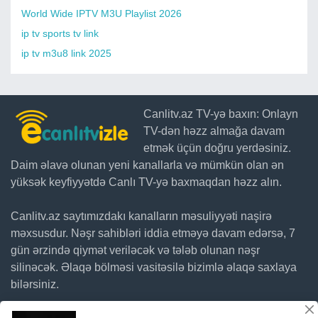
World Wide IPTV M3U Playlist 2026
ip tv sports tv link
ip tv m3u8 link 2025
Canlitv.az TV-yə baxın: Onlayn
TV-dən həzz almağa davam
etmək üçün doğru yerdəsiniz.
Daim əlavə olunan yeni kanallarla və mümkün olan ən
yüksək keyfiyyətdə Canlı TV-yə baxmaqdan həzz alın.
Canlitv.az saytımızdakı kanalların məsuliyyəti naşirə
məxsusdur. Nəşr sahibləri iddia etməyə davam edərsə, 7
gün ərzində qiymət veriləcək və tələb olunan nəşr
silinəcək. Əlaqə bölməsi vasitəsilə bizimlə əlaqə saxlaya
bilərsiniz.