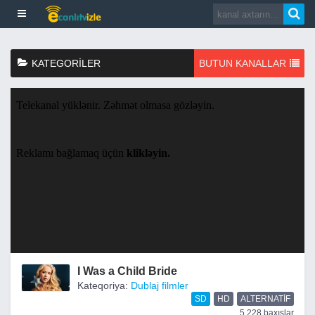
KATEGORILER
BUTUN KANALLAR
I Was a Child Bride
Kateqoriya:
Dublaj filmler
SD
HD
ALTERNATIF
5,228 baxışlar