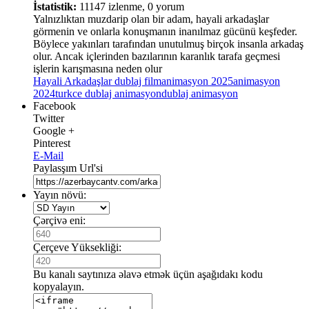
İstatistik:
11147 izlenme, 0 yorum
Yalnızlıktan muzdarip olan bir adam, hayali arkadaşlar
görmenin ve onlarla konuşmanın inanılmaz gücünü keşfeder.
Böylece yakınları tarafından unutulmuş birçok insanla arkadaş
olur. Ancak içlerinden bazılarının karanlık tarafa geçmesi
işlerin karışmasına neden olur
Hayali Arkadaşlar dublaj film
animasyon 2025
animasyon
2024
turkce dublaj animasyon
dublaj animasyon
Facebook
Twitter
Google +
Pinterest
E-Mail
Paylasşım Url'si
Yayın növü:
Çərçivə eni:
Çerçeve Yüksekliği:
Bu kanalı saytınıza əlavə etmək üçün aşağıdakı kodu
kopyalayın.