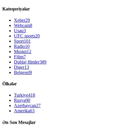
Kateqoriyalar
Xeber
29
Webcam
8
Usaq
3
UFC sports
20
Sport
101
Radio
10
Musiqi
12
Filim
7
Dublaj filmler
389
Diger
13
Belgesel
9
Ölkələr
Turkiye
418
Rusya
90
Azerbaycan
27
Amerika
63
Ən Son Mesajlar