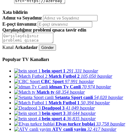
Xəta bildirin
Adınız və Soyadınız
E-poçt ünvanınız
Qarşılaşdığınız problemi qısaca təsvir edin
Kanal
Arkadaslar
Populyar TV Kanalları
bein sport 1
291,331 baxışlar
Match Futbol 2
105,050 baxışlar
CBC Sport
97,991 baxışlar
idman Tv Canli
70,974 baxışlar
Match tv
68,354 baxışlar
Setanta Sport canli
54,020 baxışlar
Match Futbol 1
50,394 baxışlar
Deadpool 3
41,049 baxışlar
bein sport 3
38,644 baxışlar
bein sport 4
36,835 baxışlar
Elyas turkce bublaj
33,758 baxışlar
ATV canli yayim
32,417 baxışlar