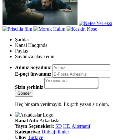
Şərhlər
Kanal Haqqında
Paylaş
Saytınıza əlavə edin
Adınız Soyadınız
E-poçt ünvanınız
Sizin şərhiniz
Heç bir şərh verilməyib. İlk şərh yazan siz olun.
Kanal Adı:
Arkadaslar
Yayın Seçenekleri:
SD
HD
Alternatif
Kateqoriya:
Dublaj filmler
Ülke:
Turkiye