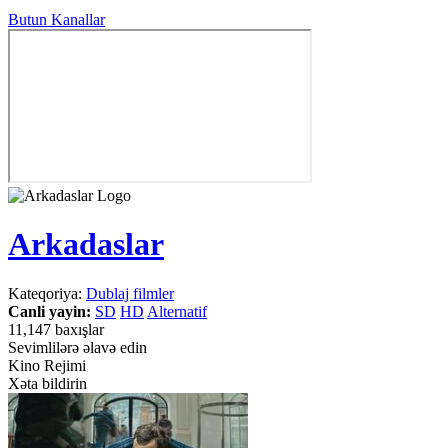
Butun Kanallar
Arkadaslar
Kateqoriya:
Dublaj filmler
Canli yayin:
SD
HD
Alternatif
11,147 baxışlar
Sevimlilərə əlavə edin
Kino Rejimi
Xəta bildirin