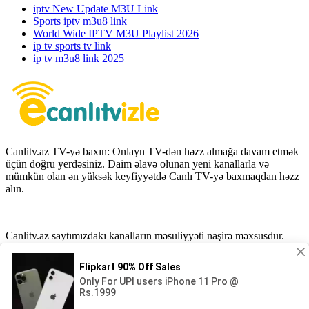
iptv New Update M3U Link
Sports iptv m3u8 link
World Wide IPTV M3U Playlist 2026
ip tv sports tv link
ip tv m3u8 link 2025
Canlitv.az TV-yə baxın: Onlayn TV-dən həzz almağa davam etmək
üçün doğru yerdəsiniz. Daim əlavə olunan yeni kanallarla və
mümkün olan ən yüksək keyfiyyətdə Canlı TV-yə baxmaqdan həzz
alın.
Canlitv.az saytımızdakı kanalların məsuliyyəti naşirə məxsusdur.
Nəşr sahibləri iddia etməyə davam edərsə, 7 gün ərzində qiymət
veriləcək və tələb olunan nəşr silinəcək. Əlaqə bölməsi vasitəsilə
bizimlə əlaqə saxlaya bilərsiniz.
Saytın xəritəsi
•
Müəllif hüququ
•
Gizlilik
•
Haqqında
•
Əlaqə
iş elani / Aktiv vakansiyalar
×
Copyright © 2026
Canli tv izle - Kesintisiz HD Yayın
• Bütün