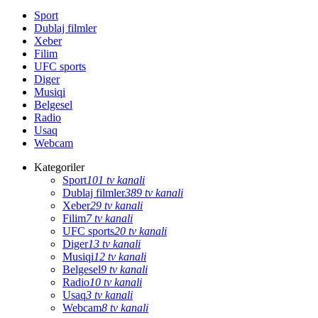
Sport
Dublaj filmler
Xeber
Filim
UFC sports
Diger
Musiqi
Belgesel
Radio
Usaq
Webcam
Kategoriler
Sport
101 tv kanali
Dublaj filmler
389 tv kanali
Xeber
29 tv kanali
Filim
7 tv kanali
UFC sports
20 tv kanali
Diger
13 tv kanali
Musiqi
12 tv kanali
Belgesel
9 tv kanali
Radio
10 tv kanali
Usaq
3 tv kanali
Webcam
8 tv kanali