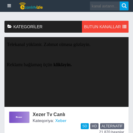
KATEGORILER
BUTUN KANALLAR
Xezer Tv Canlı
Kateqoriya:
Xeber
SD
HD
ALTERNATIF
21,870 baxışlar