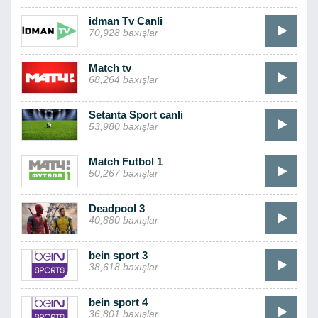
idman Tv Canli
70,928 baxışlar
Match tv
68,264 baxışlar
Setanta Sport canli
53,980 baxışlar
Match Futbol 1
50,267 baxışlar
Deadpool 3
40,880 baxışlar
bein sport 3
38,618 baxışlar
bein sport 4
36,801 baxışlar