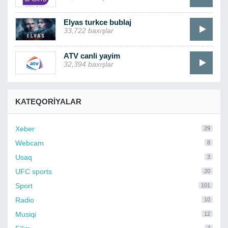
Elyas turkce bublaj
33,722 baxışlar
ATV canli yayim
32,394 baxışlar
KATEQORIYALAR
Xeber
29
Webcam
8
Usaq
3
UFC sports
20
Sport
101
Radio
10
Musiqi
12