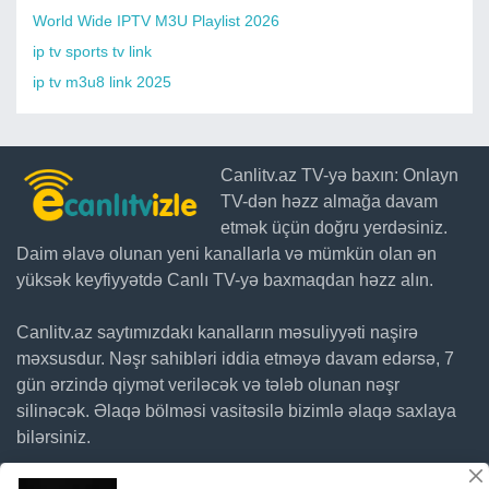
World Wide IPTV M3U Playlist 2026
ip tv sports tv link
ip tv m3u8 link 2025
Canlitv.az TV-yə baxın: Onlayn
TV-dən həzz almağa davam
etmək üçün doğru yerdəsiniz.
Daim əlavə olunan yeni kanallarla və mümkün olan ən
yüksək keyfiyyətdə Canlı TV-yə baxmaqdan həzz alın.
Canlitv.az saytımızdakı kanalların məsuliyyəti naşirə
məxsusdur. Nəşr sahibləri iddia etməyə davam edərsə, 7
gün ərzində qiymət veriləcək və tələb olunan nəşr
silinəcək. Əlaqə bölməsi vasitəsilə bizimlə əlaqə saxlaya
bilərsiniz.