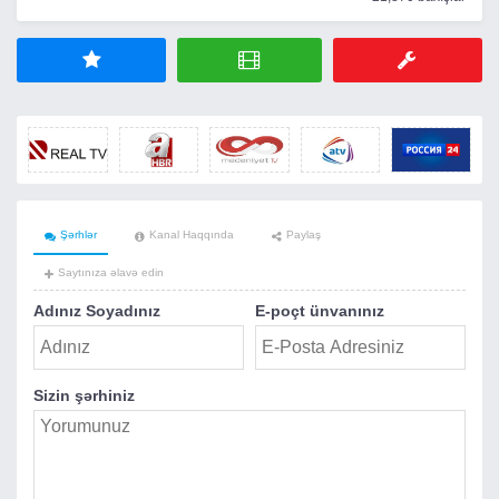
Şərhlər
Kanal Haqqında
Paylaş
Saytınıza əlavə edin
Adınız Soyadınız
E-poçt ünvanınız
Sizin şərhiniz