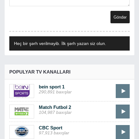
Heç bir şərh verilməyib. İlk şərh yazan siz olun.
POPULYAR TV KANALLARI
bein sport 1
290,891 baxışlar
Match Futbol 2
104,987 baxışlar
CBC Sport
97,913 baxışlar