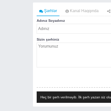
Şərhlər
Kanal Haqqında
Adınız Soyadınız
Sizin şərhiniz
Heç bir şərh verilməyib. İlk şərh yazan siz olu