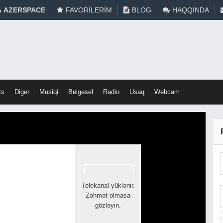
AZERSPACE
FAVORILERIM
BLOG
HAQQINDA
ts
Diger
Musiqi
Belgesel
Radio
Usaq
Webcam