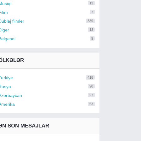
Musiqi
12
Filim
7
Dublaj filmler
389
Diger
13
Belgesel
9
ÖLKƏLƏR
Turkiye
418
Rusya
90
Azerbaycan
27
Amerika
63
ƏN SON MESAJLAR