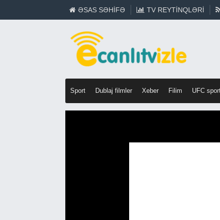
ƏSAS SƏHIFƏ
TV REYTINQLƏRI
Sport
Dublaj filmler
Xeber
Filim
UFC spor