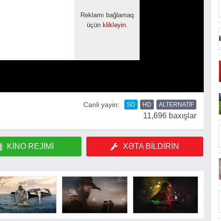
Canli yayin:
SD
HD
ALTERNATIF
11,696 baxışlar
KINO REJIMI
XƏTA BILDIRIN