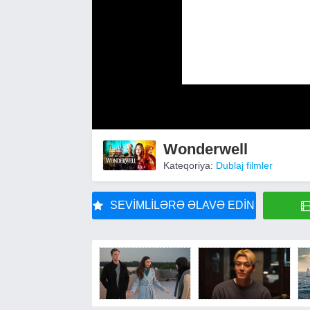
Wonderwell
Kateqoriya:
Dublaj filmler
SEVIMLILƏRƏ ƏLAVƏ EDIN