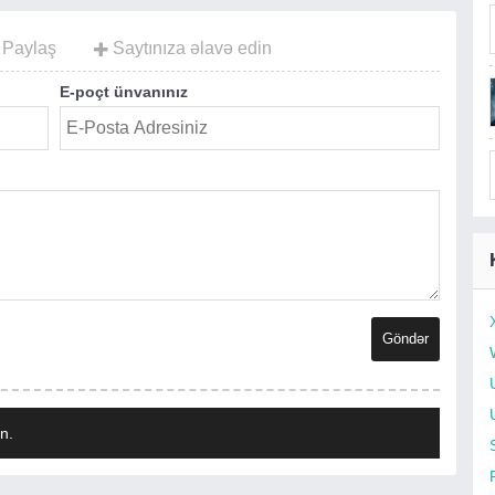
Paylaş
Saytınıza əlavə edin
E-poçt ünvanınız
n.