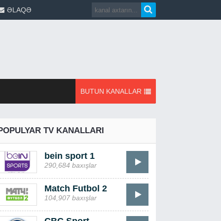
ƏLAQƏ
BUTUN KANALLAR
POPULYAR TV KANALLARI
bein sport 1
290,684 baxışlar
Match Futbol 2
104,907 baxışlar