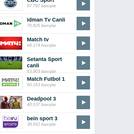
CBC Sport
97,797 baxışlar
idman Tv Canli
70,825 baxışlar
Match tv
68,174 baxışlar
Setanta Sport
canli
53,903 baxışlar
Match Futbol 1
50,153 baxışlar
Deadpool 3
40,537 baxışlar
bein sport 3
38,552 baxışlar