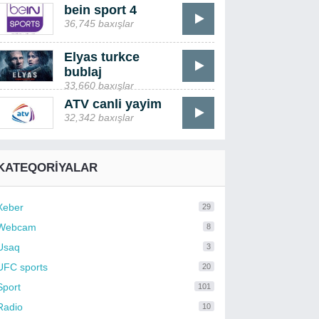
bein sport 4
36,745 baxışlar
Elyas turkce
bublaj
33,660 baxışlar
ATV canli yayim
32,342 baxışlar
KATEQORIYALAR
Xeber
29
Webcam
8
Usaq
3
UFC sports
20
Sport
101
Radio
10