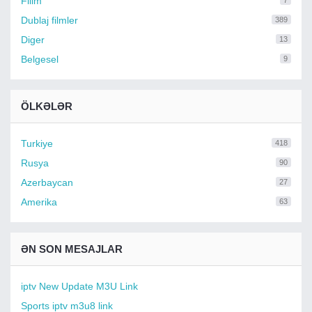
Filim
7
Dublaj filmler
389
Diger
13
Belgesel
9
ÖLKƏLƏR
Turkiye
418
Rusya
90
Azerbaycan
27
Amerika
63
ƏN SON MESAJLAR
iptv New Update M3U Link
Sports iptv m3u8 link