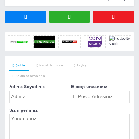
Şərhlər
Kanal Haqqında
Paylaş
Saytınıza əlavə edin
Adınız Soyadınız
E-poçt ünvanınız
Sizin şərhiniz