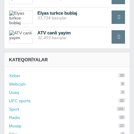
Elyas turkce bublaj
33,734 baxışlar
ATV canli yayim
32,403 baxışlar
KATEQORIYALAR
Xeber
29
Webcam
8
Usaq
3
UFC sports
20
Sport
101
Radio
10
Musiqi
12