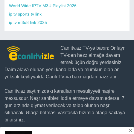
World Wide IPTV M3U Playlist 2026
ip tv sports tv link
ip tv m3u8 link 2025
Canlitv.az TV-yə baxın: Onlayn
TV-dən həzz almağa davam
etmək üçün doğru yerdəsiniz.
Daim əlavə olunan yeni kanallarla və mümkün olan ən
yüksək keyfiyyətdə Canlı TV-yə baxmaqdan həzz alın.
Canlitv.az saytımızdakı kanalların məsuliyyəti naşirə
məxsusdur. Nəşr sahibləri iddia etməyə davam edərsə, 7
gün ərzində qiymət veriləcək və tələb olunan nəşr
silinəcək. Əlaqə bölməsi vasitəsilə bizimlə əlaqə saxlaya
bilərsiniz.