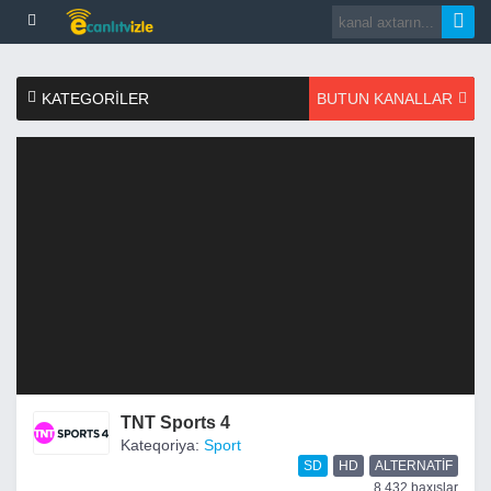
KATEGORILER
BUTUN KANALLAR
TNT Sports 4
Kateqoriya:
Sport
SD
HD
ALTERNATIF
8,432 baxışlar