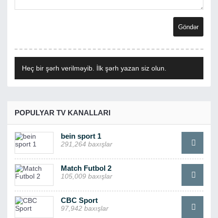
Heç bir şərh verilməyib. İlk şərh yazan siz olun.
POPULYAR TV KANALLARI
bein sport 1
291,264 baxışlar
Match Futbol 2
105,009 baxışlar
CBC Sport
97,942 baxışlar