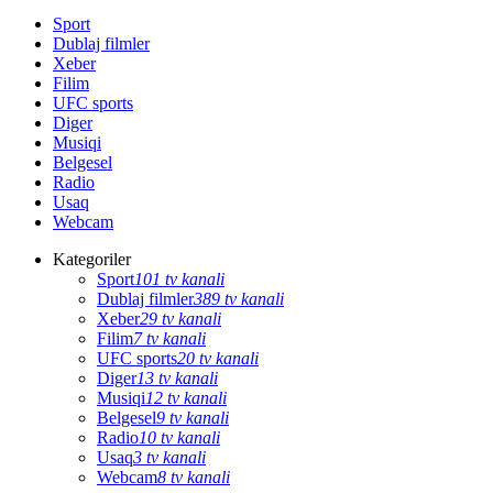
Sport
Dublaj filmler
Xeber
Filim
UFC sports
Diger
Musiqi
Belgesel
Radio
Usaq
Webcam
Kategoriler
Sport
101 tv kanali
Dublaj filmler
389 tv kanali
Xeber
29 tv kanali
Filim
7 tv kanali
UFC sports
20 tv kanali
Diger
13 tv kanali
Musiqi
12 tv kanali
Belgesel
9 tv kanali
Radio
10 tv kanali
Usaq
3 tv kanali
Webcam
8 tv kanali