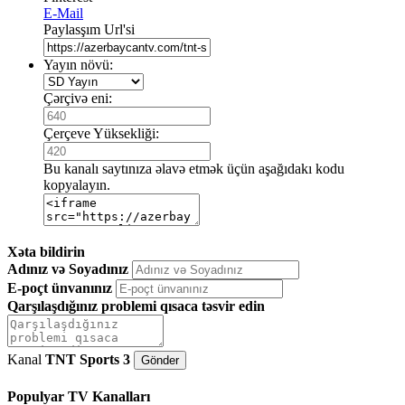
E-Mail
Paylasşım Url'si
Yayın növü:
Çərçivə eni:
Çerçeve Yüksekliği:
Bu kanalı saytınıza əlavə etmək üçün aşağıdakı kodu
kopyalayın.
Xəta bildirin
Adınız və Soyadınız
E-poçt ünvanınız
Qarşılaşdığınız problemi qısaca təsvir edin
Kanal
TNT Sports 3
Populyar TV Kanalları