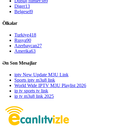
Dublaj filmler
389
Diger
13
Belgesel
9
Ölkələr
Turkiye
418
Rusya
90
Azerbaycan
27
Amerika
63
Ən Son Mesajlar
iptv New Update M3U Link
Sports iptv m3u8 link
World Wide IPTV M3U Playlist 2026
ip tv sports tv link
ip tv m3u8 link 2025