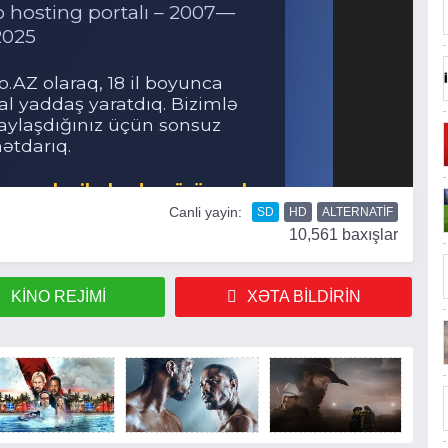
Canli yayin:
SD
HD
ALTERNATIF
10,561 baxışlar
KINO REJIMI
XƏTA BILDIRIN