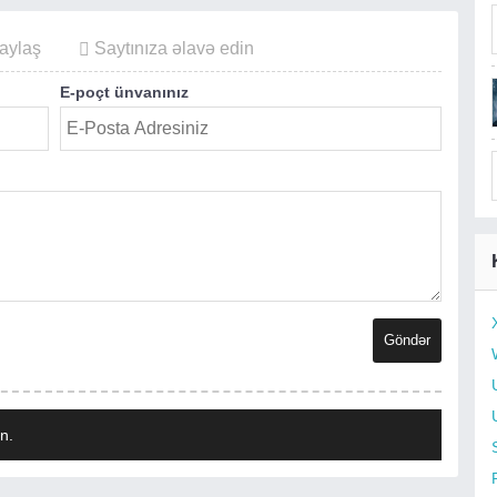
aylaş
Saytınıza əlavə edin
E-poçt ünvanınız
n.