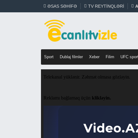
ƏSAS SƏHIFƏ
TV REYTINQLƏRI
A
Sport
Dublaj filmler
Xeber
Filim
UFC spor