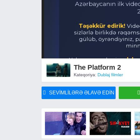
The Platform 2
Kateqoriya:
Dublaj filmler
SEVIMLILƏRƏ ƏLAVƏ EDIN