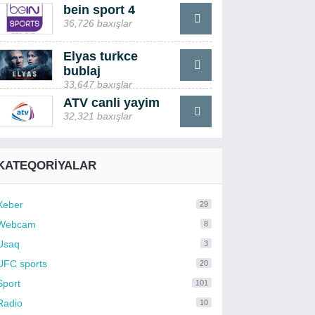
bein sport 4
36,726 baxışlar
Elyas turkce
bublaj
33,647 baxışlar
ATV canli yayim
32,321 baxışlar
KATEQORIYALAR
Xeber
29
Webcam
8
Usaq
3
UFC sports
20
Sport
101
Radio
10