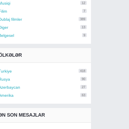
Musiqi
12
Filim
7
Dublaj filmler
389
Diger
13
Belgesel
9
ÖLKƏLƏR
Turkiye
418
Rusya
90
Azerbaycan
27
Amerika
63
ƏN SON MESAJLAR