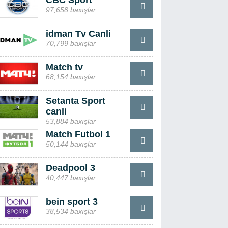
CBC Sport
97,658 baxışlar
idman Tv Canli
70,799 baxışlar
Match tv
68,154 baxışlar
Setanta Sport
canli
53,884 baxışlar
Match Futbol 1
50,144 baxışlar
Deadpool 3
40,447 baxışlar
bein sport 3
38,534 baxışlar