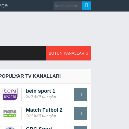
AQƏ
BUTUN KANALLAR
POPULYAR TV KANALLARI
bein sport 1
290,489 baxışlar
Match Futbol 2
104,883 baxışlar