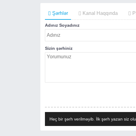
Şərhlər
Kanal Haqqında
P
Adınız Soyadınız
Sizin şərhiniz
Heç bir şərh verilməyib. İlk şərh yazan siz olu