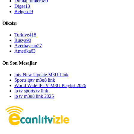
Dublaj filmler
389
Diger
13
Belgesel
9
Ölkələr
Turkiye
418
Rusya
90
Azerbaycan
27
Amerika
63
Ən Son Mesajlar
iptv New Update M3U Link
Sports iptv m3u8 link
World Wide IPTV M3U Playlist 2026
ip tv sports tv link
ip tv m3u8 link 2025