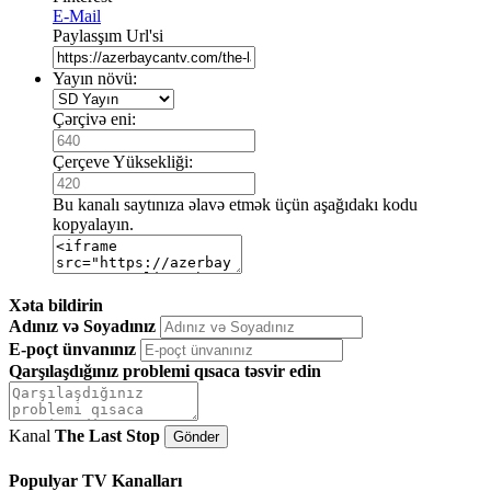
E-Mail
Paylasşım Url'si
Yayın növü:
Çərçivə eni:
Çerçeve Yüksekliği:
Bu kanalı saytınıza əlavə etmək üçün aşağıdakı kodu
kopyalayın.
Xəta bildirin
Adınız və Soyadınız
E-poçt ünvanınız
Qarşılaşdığınız problemi qısaca təsvir edin
Kanal
The Last Stop
Populyar TV Kanalları