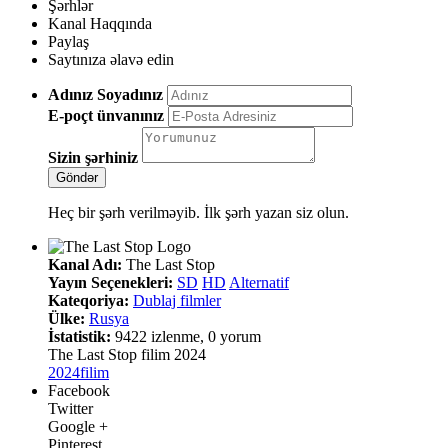
Şərhlər
Kanal Haqqında
Paylaş
Saytınıza əlavə edin
Adınız Soyadınız
E-poçt ünvanınız
Sizin şərhiniz
Heç bir şərh verilməyib. İlk şərh yazan siz olun.
Kanal Adı:
The Last Stop
Yayın Seçenekleri:
SD
HD
Alternatif
Kateqoriya:
Dublaj filmler
Ülke:
Rusya
İstatistik:
9422 izlenme, 0 yorum
The Last Stop filim 2024
2024
filim
Facebook
Twitter
Google +
Pinterest