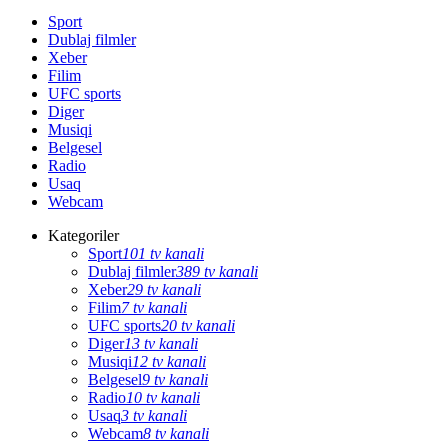
Sport
Dublaj filmler
Xeber
Filim
UFC sports
Diger
Musiqi
Belgesel
Radio
Usaq
Webcam
Kategoriler
Sport
101 tv kanali
Dublaj filmler
389 tv kanali
Xeber
29 tv kanali
Filim
7 tv kanali
UFC sports
20 tv kanali
Diger
13 tv kanali
Musiqi
12 tv kanali
Belgesel
9 tv kanali
Radio
10 tv kanali
Usaq
3 tv kanali
Webcam
8 tv kanali