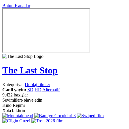
Butun Kanallar
The Last Stop
Kateqoriya:
Dublaj filmler
Canli yayin:
SD
HD
Alternatif
9,422 baxışlar
Sevimlilərə əlavə edin
Kino Rejimi
Xəta bildirin