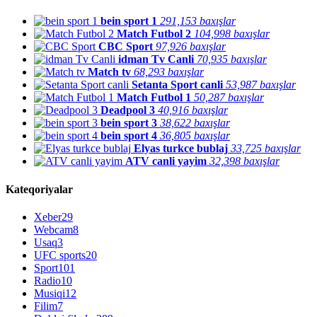
bein sport 1
291,153 baxışlar
Match Futbol 2
104,998 baxışlar
CBC Sport
97,926 baxışlar
idman Tv Canli
70,935 baxışlar
Match tv
68,293 baxışlar
Setanta Sport canli
53,987 baxışlar
Match Futbol 1
50,287 baxışlar
Deadpool 3
40,916 baxışlar
bein sport 3
38,622 baxışlar
bein sport 4
36,805 baxışlar
Elyas turkce bublaj
33,725 baxışlar
ATV canli yayim
32,398 baxışlar
Kateqoriyalar
Xeber
29
Webcam
8
Usaq
3
UFC sports
20
Sport
101
Radio
10
Musiqi
12
Filim
7