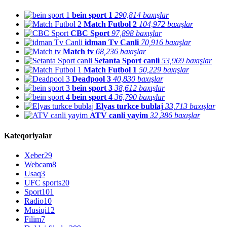
bein sport 1
290,814 baxışlar
Match Futbol 2
104,972 baxışlar
CBC Sport
97,898 baxışlar
idman Tv Canli
70,916 baxışlar
Match tv
68,236 baxışlar
Setanta Sport canli
53,969 baxışlar
Match Futbol 1
50,229 baxışlar
Deadpool 3
40,830 baxışlar
bein sport 3
38,612 baxışlar
bein sport 4
36,790 baxışlar
Elyas turkce bublaj
33,713 baxışlar
ATV canli yayim
32,386 baxışlar
Kateqoriyalar
Xeber
29
Webcam
8
Usaq
3
UFC sports
20
Sport
101
Radio
10
Musiqi
12
Filim
7