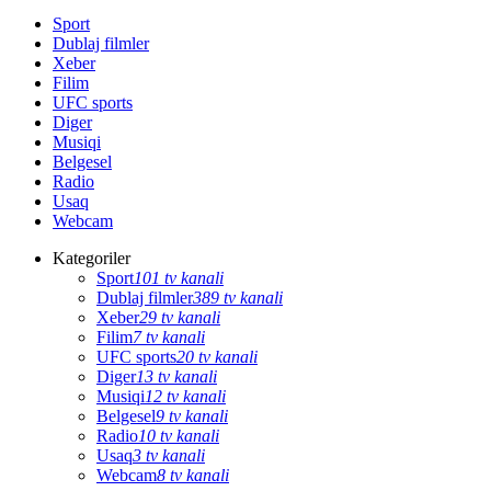
Sport
Dublaj filmler
Xeber
Filim
UFC sports
Diger
Musiqi
Belgesel
Radio
Usaq
Webcam
Kategoriler
Sport
101 tv kanali
Dublaj filmler
389 tv kanali
Xeber
29 tv kanali
Filim
7 tv kanali
UFC sports
20 tv kanali
Diger
13 tv kanali
Musiqi
12 tv kanali
Belgesel
9 tv kanali
Radio
10 tv kanali
Usaq
3 tv kanali
Webcam
8 tv kanali