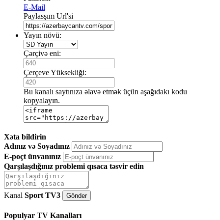
E-Mail
Paylasşım Url'si
Yayın növü:
Çərçivə eni:
Çerçeve Yüksekliği:
Bu kanalı saytınıza əlavə etmək üçün aşağıdakı kodu
kopyalayın.
Xəta bildirin
Adınız və Soyadınız
E-poçt ünvanınız
Qarşılaşdığınız problemi qısaca təsvir edin
Kanal
Sport TV3
Populyar TV Kanalları