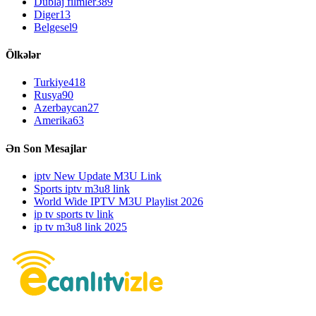
Dublaj filmler
389
Diger
13
Belgesel
9
Ölkələr
Turkiye
418
Rusya
90
Azerbaycan
27
Amerika
63
Ən Son Mesajlar
iptv New Update M3U Link
Sports iptv m3u8 link
World Wide IPTV M3U Playlist 2026
ip tv sports tv link
ip tv m3u8 link 2025