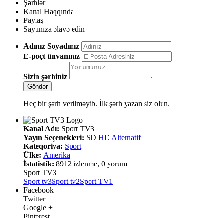
Şərhlər
Kanal Haqqında
Paylaş
Saytınıza əlavə edin
Adınız Soyadınız
E-poçt ünvanınız
Sizin şərhiniz
Heç bir şərh verilməyib. İlk şərh yazan siz olun.
Kanal Adı:
Sport TV3
Yayın Seçenekleri:
SD
HD
Alternatif
Kateqoriya:
Sport
Ülke:
Amerika
İstatistik:
8912 izlenme, 0 yorum
Sport TV3
Sport tv3
Sport tv2
Sport TV1
Facebook
Twitter
Google +
Pinterest