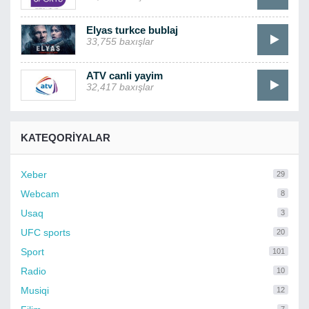
Elyas turkce bublaj
33,755 baxışlar
ATV canli yayim
32,417 baxışlar
KATEQORIYALAR
Xeber
29
Webcam
8
Usaq
3
UFC sports
20
Sport
101
Radio
10
Musiqi
12