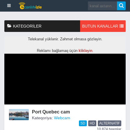
KATEGORILER
BUTUN KANALLAR
Port Quebec cam
Kateqoriya:
Webcam
SD
HD
ALTERNATIF
10,874 baxışlar