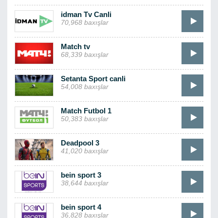
idman Tv Canli
70,968 baxışlar
Match tv
68,339 baxışlar
Setanta Sport canli
54,008 baxışlar
Match Futbol 1
50,383 baxışlar
Deadpool 3
41,020 baxışlar
bein sport 3
38,644 baxışlar
bein sport 4
36,828 baxışlar