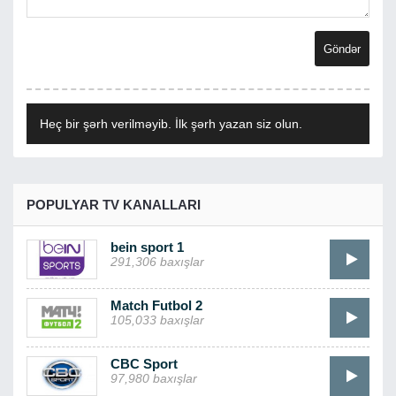
Heç bir şərh verilməyib. İlk şərh yazan siz olun.
POPULYAR TV KANALLARI
bein sport 1
291,306 baxışlar
Match Futbol 2
105,033 baxışlar
CBC Sport
97,980 baxışlar