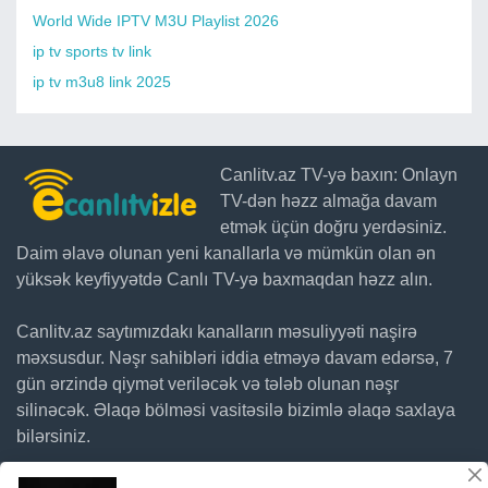
World Wide IPTV M3U Playlist 2026
ip tv sports tv link
ip tv m3u8 link 2025
Canlitv.az TV-yə baxın: Onlayn
TV-dən həzz almağa davam
etmək üçün doğru yerdəsiniz.
Daim əlavə olunan yeni kanallarla və mümkün olan ən
yüksək keyfiyyətdə Canlı TV-yə baxmaqdan həzz alın.
Canlitv.az saytımızdakı kanalların məsuliyyəti naşirə
məxsusdur. Nəşr sahibləri iddia etməyə davam edərsə, 7
gün ərzində qiymət veriləcək və tələb olunan nəşr
silinəcək. Əlaqə bölməsi vasitəsilə bizimlə əlaqə saxlaya
bilərsiniz.