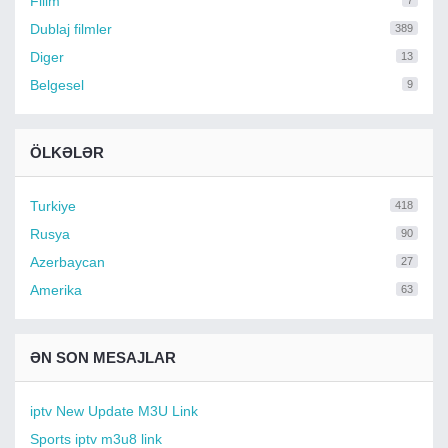
Filim
7
Dublaj filmler
389
Diger
13
Belgesel
9
ÖLKƏLƏR
Turkiye
418
Rusya
90
Azerbaycan
27
Amerika
63
ƏN SON MESAJLAR
iptv New Update M3U Link
Sports iptv m3u8 link