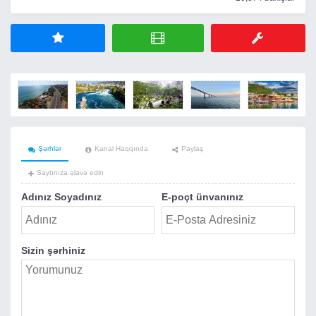
Şərhlər
Kanal Haqqında
Paylaş
Saytınıza əlavə edin
Adınız Soyadınız
E-poçt ünvanınız
Sizin şərhiniz