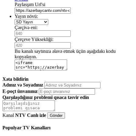
Paylasşım Url'si
Yayın növü:
Çərçivə eni:
Çerçeve Yüksekliği:
Bu kanalı saytınıza əlavə etmək üçün aşağıdakı kodu
kopyalayın.
Xəta bildirin
Adınız və Soyadınız
E-poçt ünvanınız
Qarşılaşdığınız problemi qısaca təsvir edin
Kanal
NTV Canlı izle
Populyar TV Kanalları