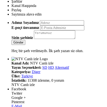
Şərhlər
Kanal Haqqında
Paylaş
Saytınıza əlavə edin
Adınız Soyadınız
E-poçt ünvanınız
Sizin şərhiniz
Heç bir şərh verilməyib. İlk şərh yazan siz olun.
Kanal Adı:
NTV Canlı izle
Yayın Seçenekleri:
SD
HD
Alternatif
Kateqoriya:
Diger
Ülke:
Turkiye
İstatistik:
11308 izlenme, 0 yorum
NTV Canlı izle
Facebook
Twitter
Google +
Pinterest
E-Mail