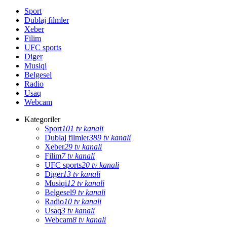
Sport
Dublaj filmler
Xeber
Filim
UFC sports
Diger
Musiqi
Belgesel
Radio
Usaq
Webcam
Kategoriler
Sport
101 tv kanali
Dublaj filmler
389 tv kanali
Xeber
29 tv kanali
Filim
7 tv kanali
UFC sports
20 tv kanali
Diger
13 tv kanali
Musiqi
12 tv kanali
Belgesel
9 tv kanali
Radio
10 tv kanali
Usaq
3 tv kanali
Webcam
8 tv kanali