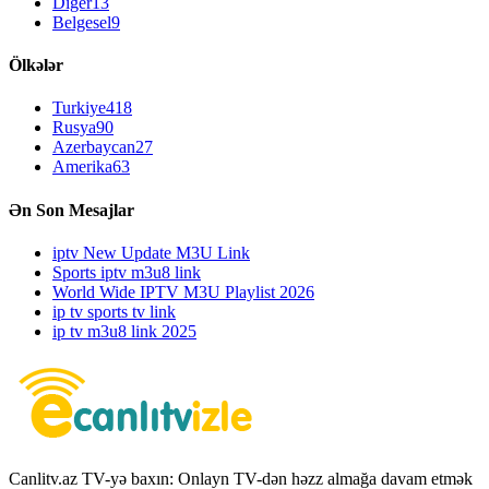
Diger
13
Belgesel
9
Ölkələr
Turkiye
418
Rusya
90
Azerbaycan
27
Amerika
63
Ən Son Mesajlar
iptv New Update M3U Link
Sports iptv m3u8 link
World Wide IPTV M3U Playlist 2026
ip tv sports tv link
ip tv m3u8 link 2025
Canlitv.az TV-yə baxın: Onlayn TV-dən həzz almağa davam etmək