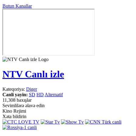
Butun Kanallar
NTV Canlı izle
Kateqoriya:
Diger
Canli yayin:
SD
HD
Alternatif
11,308 baxışlar
Sevimlilərə əlavə edin
Kino Rejimi
Xəta bildirin