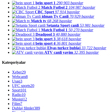
bein sport 1
290,903 baxışlar
Match Futbol 2
104,987 baxışlar
CBC Sport
97,914 baxışlar
idman Tv Canli
70,929 baxışlar
Match tv
68,268 baxışlar
Setanta Sport canli
53,981 baxışlar
Match Futbol 1
50,270 baxışlar
Deadpool 3
40,880 baxışlar
bein sport 3
38,618 baxışlar
bein sport 4
36,801 baxışlar
Elyas turkce bublaj
33,722 baxışlar
ATV canli yayim
32,395 baxışlar
Kateqoriyalar
Xeber
29
Webcam
8
Usaq
3
UFC sports
20
Sport
101
Radio
10
Musiqi
12
Filim
7
Dublaj filmler
389