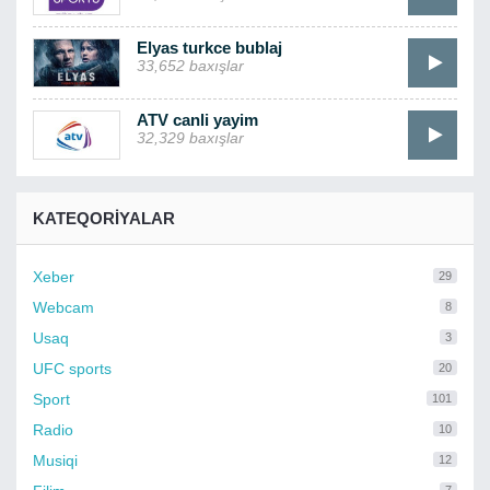
Elyas turkce bublaj
33,652 baxışlar
ATV canli yayim
32,329 baxışlar
KATEQORIYALAR
Xeber
29
Webcam
8
Usaq
3
UFC sports
20
Sport
101
Radio
10
Musiqi
12