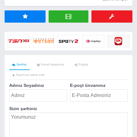
Şərhlər
Kanal Haqqında
Paylaş
Saytınıza əlavə edin
Adınız Soyadınız
E-poçt ünvanınız
Sizin şərhiniz