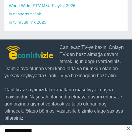
World Wide IPTV M3U Playlist 2026
ip tv sports tv link
ip tv m3u8 link 2025
Canlitv.az TV-yə baxın: Onlayn
TV-dən həzz almağa davam
etmək üçün doğru yerdəsiniz.
Daim əlavə olunan yeni kanallarla və mümkün olan ən
yüksək keyfiyyətdə Canlı TV-yə baxmaqdan həzz alın.
Canlitv.az saytımızdakı kanalların məsuliyyəti naşirə
məxsusdur. Nəşr sahibləri iddia etməyə davam edərsə, 7
gün ərzində qiymət veriləcək və tələb olunan nəşr
silinəcək. Əlaqə bölməsi vasitəsilə bizimlə əlaqə saxlaya
bilərsiniz.