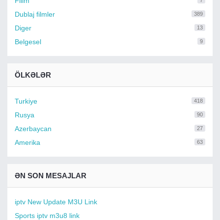
Filim
7
Dublaj filmler
389
Diger
13
Belgesel
9
ÖLKƏLƏR
Turkiye
418
Rusya
90
Azerbaycan
27
Amerika
63
ƏN SON MESAJLAR
iptv New Update M3U Link
Sports iptv m3u8 link