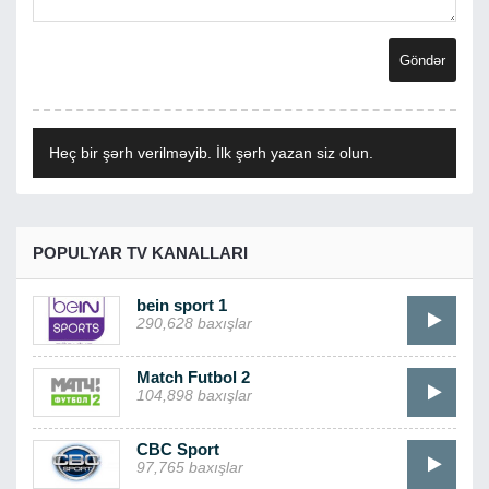
Heç bir şərh verilməyib. İlk şərh yazan siz olun.
POPULYAR TV KANALLARI
bein sport 1
290,628 baxışlar
Match Futbol 2
104,898 baxışlar
CBC Sport
97,765 baxışlar