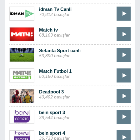
idman Tv Canli
70,812 baxışlar
Match tv
68,163 baxışlar
Setanta Sport canli
53,890 baxışlar
Match Futbol 1
50,150 baxışlar
Deadpool 3
40,492 baxışlar
bein sport 3
38,544 baxışlar
bein sport 4
36,733 baxışlar