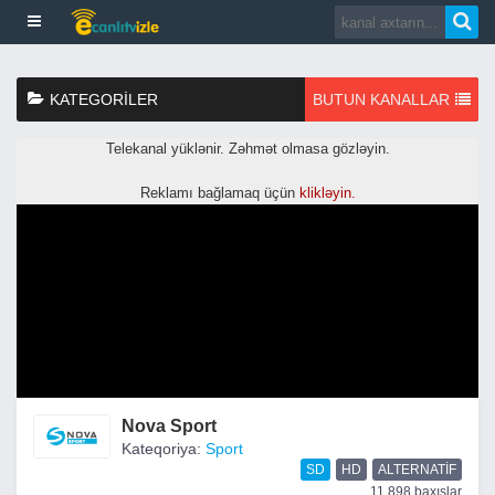
KATEGORILER
BUTUN KANALLAR
Nova Sport
Kateqoriya:
Sport
SD
HD
ALTERNATIF
11,898 baxışlar