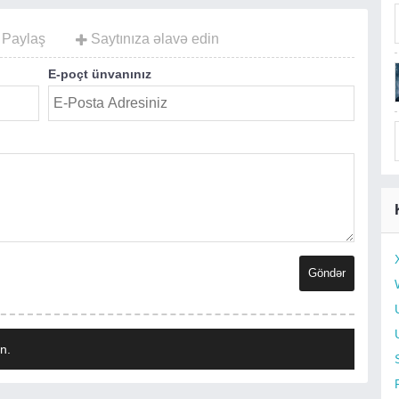
Paylaş
Saytınıza əlavə edin
E-poçt ünvanınız
n.