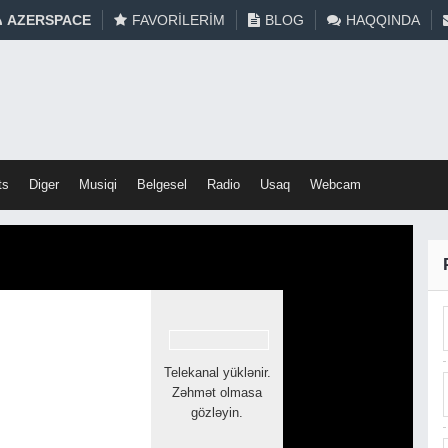
AZERSPACE
FAVORILERIM
BLOG
HAQQINDA
ts
Diger
Musiqi
Belgesel
Radio
Usaq
Webcam