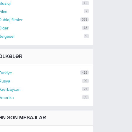
Musiqi
12
Filim
7
Dublaj filmler
389
Diger
13
Belgesel
9
ÖLKƏLƏR
Turkiye
418
Rusya
90
Azerbaycan
27
Amerika
63
ƏN SON MESAJLAR