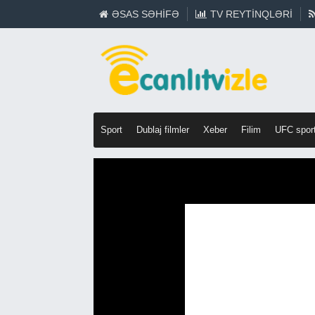
ƏSAS SƏHIFƏ
TV REYTINQLƏRI
Sport
Dublaj filmler
Xeber
Filim
UFC spor