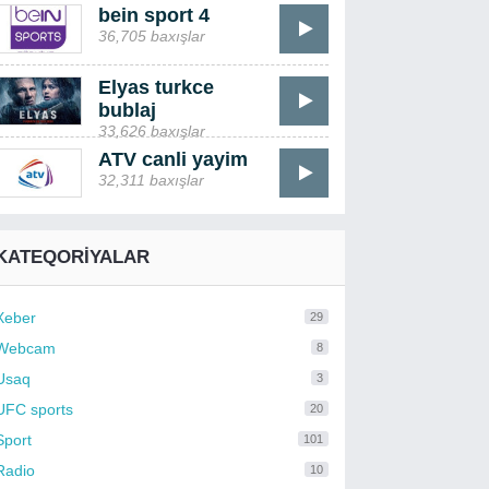
bein sport 4
36,705 baxışlar
Elyas turkce
bublaj
33,626 baxışlar
ATV canli yayim
32,311 baxışlar
KATEQORIYALAR
Xeber
29
Webcam
8
Usaq
3
UFC sports
20
Sport
101
Radio
10