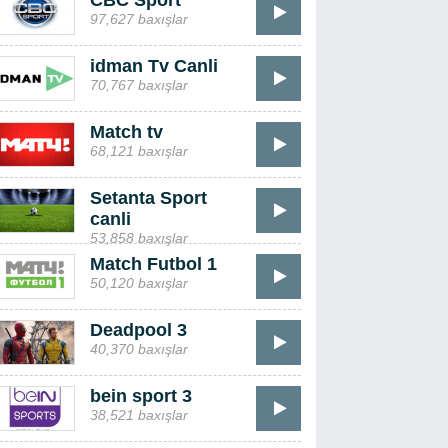
CBC Sport
97,627 baxışlar
idman Tv Canli
70,767 baxışlar
Match tv
68,121 baxışlar
Setanta Sport
canli
53,858 baxışlar
Match Futbol 1
50,120 baxışlar
Deadpool 3
40,370 baxışlar
bein sport 3
38,521 baxışlar