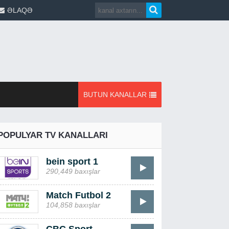
ƏLAQƏ
BUTUN KANALLAR
POPULYAR TV KANALLARI
bein sport 1
290,449 baxışlar
Match Futbol 2
104,858 baxışlar