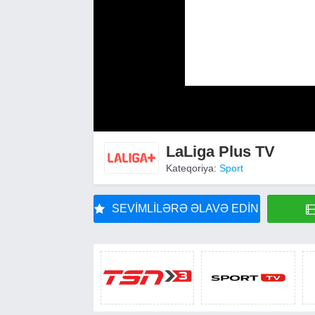
LaLiga Plus TV
Kateqoriya:
Sport
SEVIMLILƏRƏ ƏLAVƏ EDIN