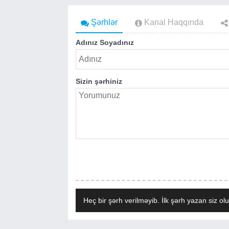
Şərhlər
Kanal Haqqında
Adınız Soyadınız
Sizin şərhiniz
Heç bir şərh verilməyib. İlk şərh yazan siz olu