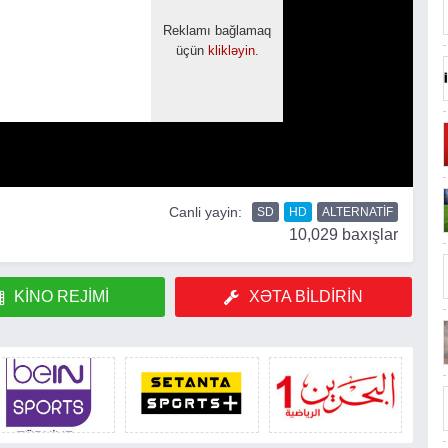
Canli yayin:
SD
HD
ALTERNATIF
10,029 baxışlar
KINO REJIMI
XƏTA BILDIRIN