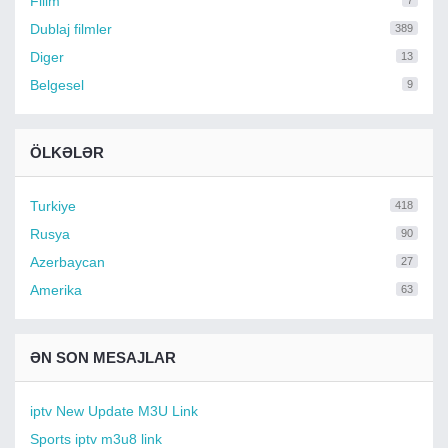
Filim
7
Dublaj filmler
389
Diger
13
Belgesel
9
ÖLKƏLƏR
Turkiye
418
Rusya
90
Azerbaycan
27
Amerika
63
ƏN SON MESAJLAR
iptv New Update M3U Link
Sports iptv m3u8 link