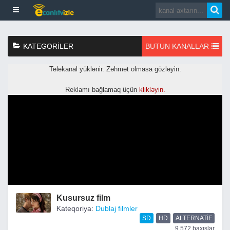
KATEGORILER
BUTUN KANALLAR
Kusursuz film
Kateqoriya:
Dublaj filmler
SD
HD
ALTERNATIF
9,572 baxışlar