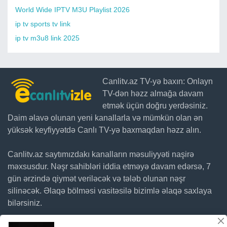
World Wide IPTV M3U Playlist 2026
ip tv sports tv link
ip tv m3u8 link 2025
Canlitv.az TV-yə baxın: Onlayn
TV-dən həzz almağa davam
etmək üçün doğru yerdəsiniz.
Daim əlavə olunan yeni kanallarla və mümkün olan ən
yüksək keyfiyyətdə Canlı TV-yə baxmaqdan həzz alın.
Canlitv.az saytımızdakı kanalların məsuliyyəti naşirə
məxsusdur. Nəşr sahibləri iddia etməyə davam edərsə, 7
gün ərzində qiymət veriləcək və tələb olunan nəşr
silinəcək. Əlaqə bölməsi vasitəsilə bizimlə əlaqə saxlaya
bilərsiniz.