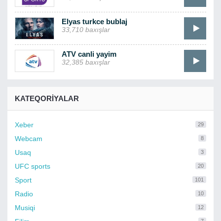
Elyas turkce bublaj
33,710 baxışlar
ATV canli yayim
32,385 baxışlar
KATEQORIYALAR
Xeber
29
Webcam
8
Usaq
3
UFC sports
20
Sport
101
Radio
10
Musiqi
12