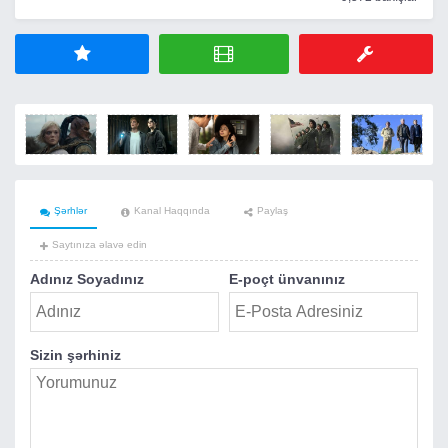
Şərhlər
Kanal Haqqında
Paylaş
Saytınıza əlavə edin
Adınız Soyadınız
E-poçt ünvanınız
Sizin şərhiniz