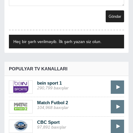
Heç bir şərh verilməyib. İlk şərh yazan siz olun.
POPULYAR TV KANALLARI
bein sport 1
290,799 baxışlar
Match Futbol 2
104,968 baxışlar
CBC Sport
97,891 baxışlar