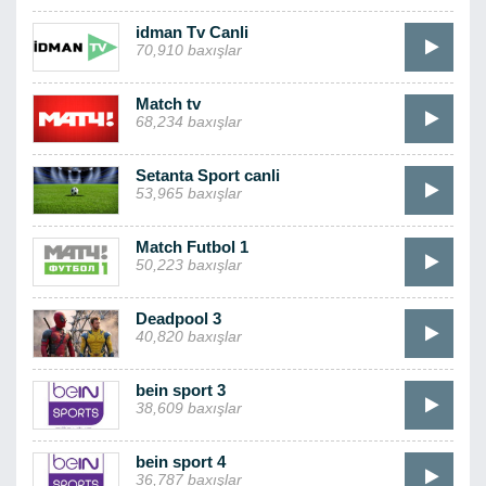
idman Tv Canli
70,910 baxışlar
Match tv
68,234 baxışlar
Setanta Sport canli
53,965 baxışlar
Match Futbol 1
50,223 baxışlar
Deadpool 3
40,820 baxışlar
bein sport 3
38,609 baxışlar
bein sport 4
36,787 baxışlar