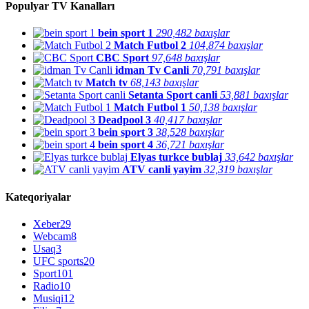
Populyar TV Kanalları
bein sport 1
290,482 baxışlar
Match Futbol 2
104,874 baxışlar
CBC Sport
97,648 baxışlar
idman Tv Canli
70,791 baxışlar
Match tv
68,143 baxışlar
Setanta Sport canli
53,881 baxışlar
Match Futbol 1
50,138 baxışlar
Deadpool 3
40,417 baxışlar
bein sport 3
38,528 baxışlar
bein sport 4
36,721 baxışlar
Elyas turkce bublaj
33,642 baxışlar
ATV canli yayim
32,319 baxışlar
Kateqoriyalar
Xeber
29
Webcam
8
Usaq
3
UFC sports
20
Sport
101
Radio
10
Musiqi
12