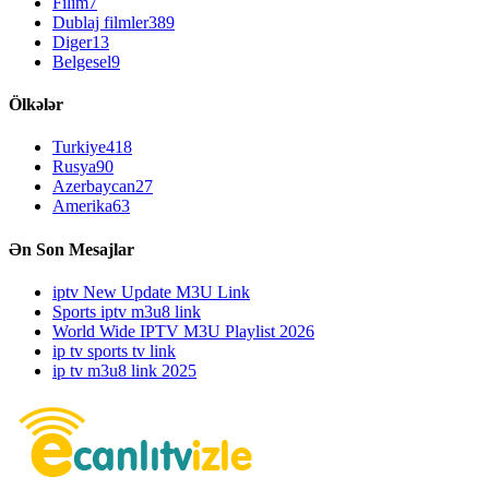
Filim
7
Dublaj filmler
389
Diger
13
Belgesel
9
Ölkələr
Turkiye
418
Rusya
90
Azerbaycan
27
Amerika
63
Ən Son Mesajlar
iptv New Update M3U Link
Sports iptv m3u8 link
World Wide IPTV M3U Playlist 2026
ip tv sports tv link
ip tv m3u8 link 2025