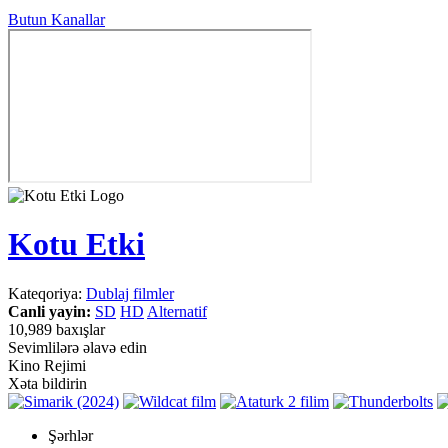
Butun Kanallar
Kotu Etki
Kateqoriya:
Dublaj filmler
Canli yayin:
SD
HD
Alternatif
10,989 baxışlar
Sevimlilərə əlavə edin
Kino Rejimi
Xəta bildirin
Şərhlər