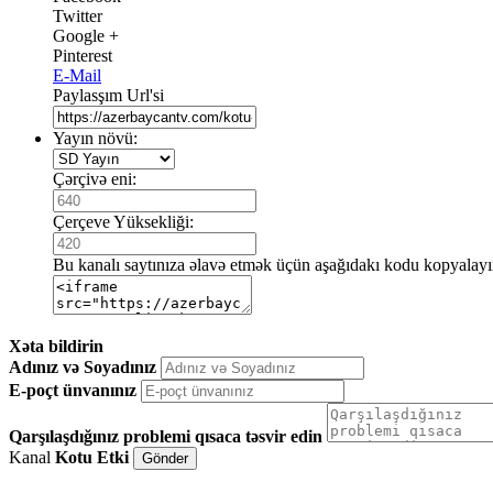
Twitter
Google +
Pinterest
E-Mail
Paylasşım Url'si
Yayın növü:
Çərçivə eni:
Çerçeve Yüksekliği:
Bu kanalı saytınıza əlavə etmək üçün aşağıdakı kodu kopyalayı
Xəta bildirin
Adınız və Soyadınız
E-poçt ünvanınız
Qarşılaşdığınız problemi qısaca təsvir edin
Kanal
Kotu Etki