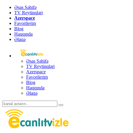
Əsas Səhifə
TV Reytinqləri
Azerspace
Favorilerim
Blog
Haqqında
Əlaqə
Əsas Səhifə
TV Reytinqləri
Azerspace
Favorilerim
Blog
Haqqında
Əlaqə