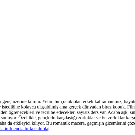
ki genç üzerine kurulu. Yetim bir çocuk olan erkek kahramanımız, hayatın
r istediğine kolayca ulaşabilmiş ama gerçek dünyadan biraz kopuk. Film,
rinden öğrenecekleri ve tecrübe edecekleri sayısız ders var. Acaba aşk, s
nuyor. Özellikle, gençlerin karşılaştığı zorluklar ve bu zorluklar karşıs
 daha da etkileyici kılıyor. Bu romantik macera, geçmişin gizemlerini ç
a influencia turkce dublaj