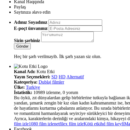
Kanal Haqqında
Paylaş
Saytınıza əlavə edin
Adınız Soyadınız
E-poçt ünvanınız
Sizin şərhiniz
Heç bir şərh verilməyib. İlk şərh yazan siz olun.
Kanal Adı:
Kotu Etki
Yayın Seçenekleri:
SD
HD
Alternatif
Kateqoriya:
Dublaj filmler
Ülke:
Turkiye
İstatistik:
10989 izlenme, 0 yorum
Bu öykü, zıt dünyalardan gelip birbirlerine tutkuyla bağlanan i
yandan, şımarık zengin bir kız olan kadın kahramanımız ise, he
de hayatlarını kurtarma çabalarını anlatıyor. Bu sırada birbirle
ve romantizmi harmanlayarak seyirciye sürükleyici bir deneyim su
Ayrıca, karakterlerin derinliği ve aralarındaki kimya, hikayeyi
film izle
1080 film izle
netfilex film izle
Kötü etki
hd film keyfi
Mal
Facebook