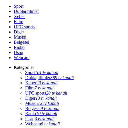
Sport
Dublaj filmler
Xeber
Filim
UFC sports
Diger
Musiqi
Belgesel
Radio
Usaq
Webcam
Kategoriler
Sport
101 tv kanali
Dublaj filmler
389 tv kanali
Xeber
29 tv kanali
Filim
7 tv kanali
UFC sports
20 tv kanali
Diger
13 tv kanali
Musiqi
12 tv kanali
Belgesel
9 tv kanali
Radio
10 tv kanali
Usaq
3 tv kanali
Webcam
8 tv kanali