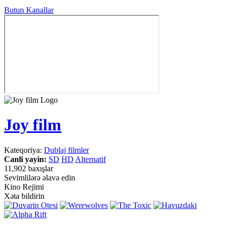
Butun Kanallar
Joy film
Kateqoriya:
Dublaj filmler
Canli yayin:
SD
HD
Alternatif
11,902 baxışlar
Sevimlilərə əlavə edin
Kino Rejimi
Xəta bildirin