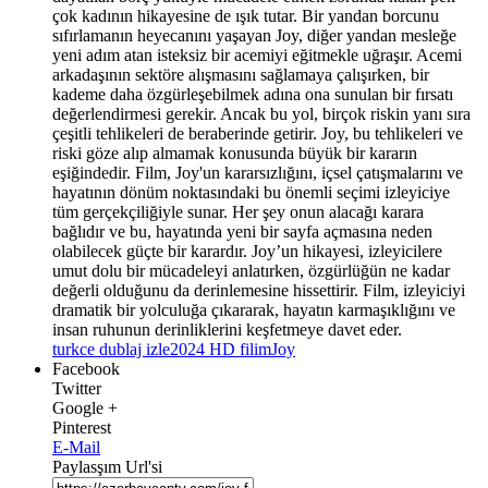
çok kadının hikayesine de ışık tutar. Bir yandan borcunu
sıfırlamanın heyecanını yaşayan Joy, diğer yandan mesleğe
yeni adım atan isteksiz bir acemiyi eğitmekle uğraşır. Acemi
arkadaşının sektöre alışmasını sağlamaya çalışırken, bir
kademe daha özgürleşebilmek adına ona sunulan bir fırsatı
değerlendirmesi gerekir. Ancak bu yol, birçok riskin yanı sıra
çeşitli tehlikeleri de beraberinde getirir. Joy, bu tehlikeleri ve
riski göze alıp almamak konusunda büyük bir kararın
eşiğindedir. Film, Joy'un kararsızlığını, içsel çatışmalarını ve
hayatının dönüm noktasındaki bu önemli seçimi izleyiciye
tüm gerçekçiliğiyle sunar. Her şey onun alacağı karara
bağlıdır ve bu, hayatında yeni bir sayfa açmasına neden
olabilecek güçte bir karardır. Joy’un hikayesi, izleyicilere
umut dolu bir mücadeleyi anlatırken, özgürlüğün ne kadar
değerli olduğunu da derinlemesine hissettirir. Film, izleyiciyi
dramatik bir yolculuğa çıkararak, hayatın karmaşıklığını ve
insan ruhunun derinliklerini keşfetmeye davet eder.
turkce dublaj izle
2024 HD filim
Joy
Facebook
Twitter
Google +
Pinterest
E-Mail
Paylasşım Url'si