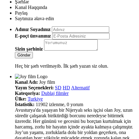
Şərhlər
Kanal Haqqında
Paylaş
Saytınıza əlavə edin
Adınız Soyadınız
E-poçt ünvanınız
Sizin şərhiniz
Heç bir şərh verilməyib. İlk şərh yazan siz olun.
Kanal Adı:
Joy film
Yayın Seçenekleri:
SD
HD
Alternatif
Kateqoriya:
Dublaj filmler
Ülke:
Turkiye
İstatistik:
11902 izlenme, 0 yorum
Avusturya'da yaşayan bir Nijeryalı seks işçisi olan Joy, uzun
süredir çalışarak biriktirdiği borcunu neredeyse bitirmek
üzeredir. Her gününü ve gecesini bu borçtan kurtulmak için
harcamış, zorlu bir hayatın içinde ayakta kalmaya çalışmıştır.
Joy’un yaşamı, zorluklarla dolu bir yoldan geçerken, ona
dayatılan borç yüküyle mücadele etmek zorunda kalan pek