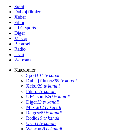
Sport
Dublaj filmler
Xeber
Filim
UFC sports
Diger
Musiqi
Belgesel
Radio
Usaq
Webcam
Kategoriler
Sport
101 tv kanali
Dublaj filmler
389 tv kanali
Xeber
29 tv kanali
Filim
7 tv kanali
UFC sports
20 tv kanali
Diger
13 tv kanali
Musiqi
12 tv kanali
Belgesel
9 tv kanali
Radio
10 tv kanali
Usaq
3 tv kanali
Webcam
8 tv kanali