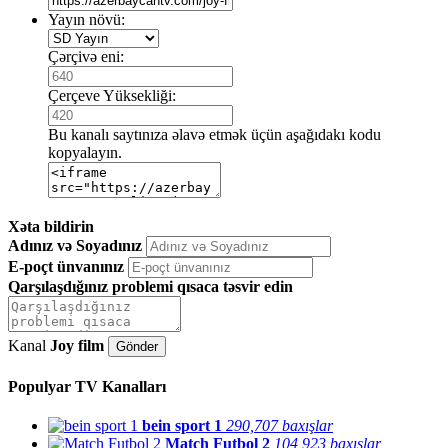
Yayın növü:
Çərçivə eni:
Çerçeve Yüksekliği:
Bu kanalı saytınıza əlavə etmək üçün aşağıdakı kodu
kopyalayın.
Xəta bildirin
Adınız və Soyadınız
E-poçt ünvanınız
Qarşılaşdığınız problemi qısaca təsvir edin
Kanal
Joy film
Populyar TV Kanalları
bein sport 1
290,707 baxışlar
Match Futbol 2
104,923 baxışlar