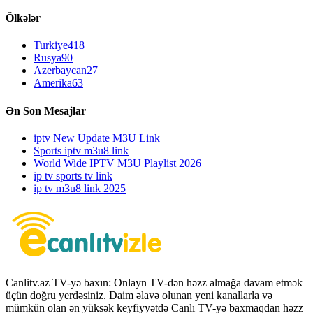
Ölkələr
Turkiye
418
Rusya
90
Azerbaycan
27
Amerika
63
Ən Son Mesajlar
iptv New Update M3U Link
Sports iptv m3u8 link
World Wide IPTV M3U Playlist 2026
ip tv sports tv link
ip tv m3u8 link 2025
Canlitv.az TV-yə baxın: Onlayn TV-dən həzz almağa davam etmək
üçün doğru yerdəsiniz. Daim əlavə olunan yeni kanallarla və
mümkün olan ən yüksək keyfiyyətdə Canlı TV-yə baxmaqdan həzz