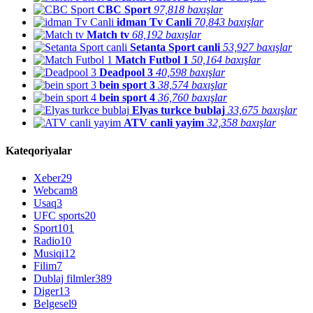
CBC Sport
97,818 baxışlar
idman Tv Canli
70,843 baxışlar
Match tv
68,192 baxışlar
Setanta Sport canli
53,927 baxışlar
Match Futbol 1
50,164 baxışlar
Deadpool 3
40,598 baxışlar
bein sport 3
38,574 baxışlar
bein sport 4
36,760 baxışlar
Elyas turkce bublaj
33,675 baxışlar
ATV canli yayim
32,358 baxışlar
Kateqoriyalar
Xeber
29
Webcam
8
Usaq
3
UFC sports
20
Sport
101
Radio
10
Musiqi
12
Filim
7
Dublaj filmler
389
Diger
13
Belgesel
9