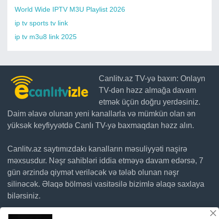
World Wide IPTV M3U Playlist 2026
ip tv sports tv link
ip tv m3u8 link 2025
Canlitv.az TV-yə baxın: Onlayn
TV-dən həzz almağa davam
etmək üçün doğru yerdəsiniz.
Daim əlavə olunan yeni kanallarla və mümkün olan ən
yüksək keyfiyyətdə Canlı TV-yə baxmaqdan həzz alın.
Canlitv.az saytımızdakı kanalların məsuliyyəti naşirə
məxsusdur. Nəşr sahibləri iddia etməyə davam edərsə, 7
gün ərzində qiymət veriləcək və tələb olunan nəşr
silinəcək. Əlaqə bölməsi vasitəsilə bizimlə əlaqə saxlaya
bilərsiniz.