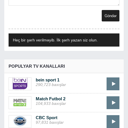
Heç bir şərh verilməyib. İlk şərh yazan siz olun.
POPULYAR TV KANALLARI
bein sport 1
290,723 baxışlar
Match Futbol 2
104,933 baxışlar
CBC Sport
97,831 baxışlar