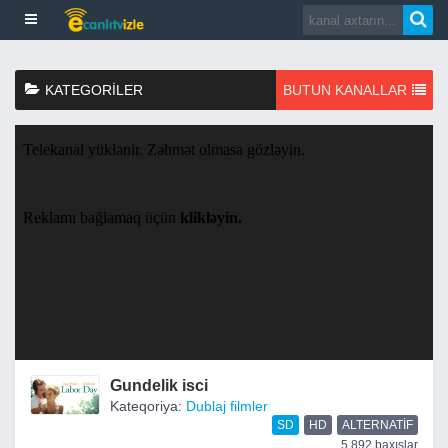
KATEGORILER
BUTUN KANALLAR
Gundelik isci
Kateqoriya:
Dublaj filmler
SD
HD
ALTERNATIF
5,892 baxışlar