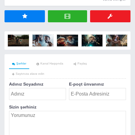
Şərhlər
Kanal Haqqında
Paylaş
Saytınıza əlavə edin
Adınız Soyadınız
E-poçt ünvanınız
Sizin şərhiniz