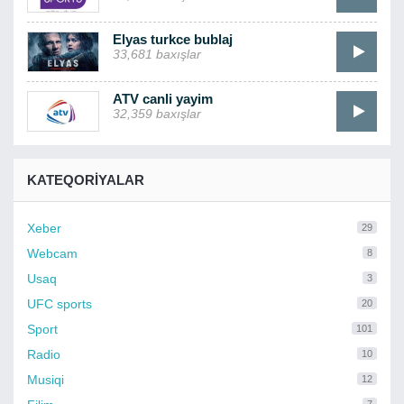
Elyas turkce bublaj
33,681 baxışlar
ATV canli yayim
32,359 baxışlar
KATEQORIYALAR
Xeber
29
Webcam
8
Usaq
3
UFC sports
20
Sport
101
Radio
10
Musiqi
12