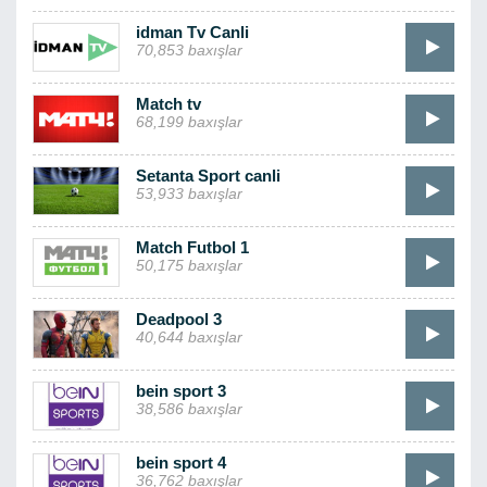
idman Tv Canli
70,853 baxışlar
Match tv
68,199 baxışlar
Setanta Sport canli
53,933 baxışlar
Match Futbol 1
50,175 baxışlar
Deadpool 3
40,644 baxışlar
bein sport 3
38,586 baxışlar
bein sport 4
36,762 baxışlar