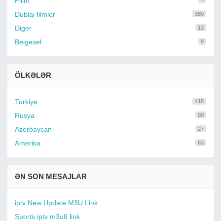
Filim
7
Dublaj filmler
389
Diger
13
Belgesel
9
ÖLKƏLƏR
Turkiye
418
Rusya
90
Azerbaycan
27
Amerika
63
ƏN SON MESAJLAR
iptv New Update M3U Link
Sports iptv m3u8 link