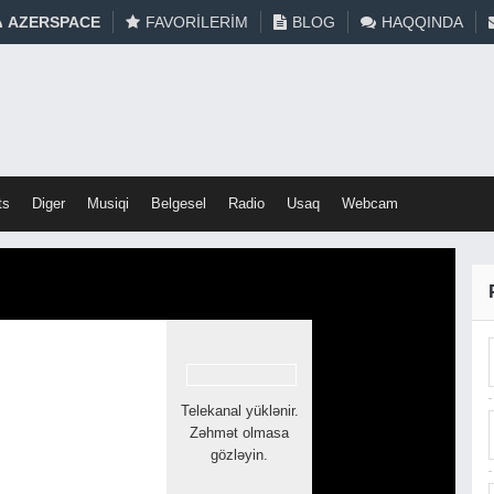
AZERSPACE
FAVORILERIM
BLOG
HAQQINDA
ts
Diger
Musiqi
Belgesel
Radio
Usaq
Webcam