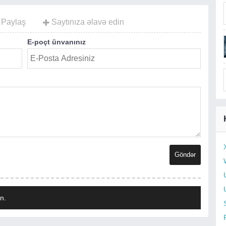
Paylaş
Saytınıza əlavə edin
E-poçt ünvanınız
n.