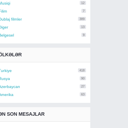
Musiqi
12
Filim
7
Dublaj filmler
389
Diger
13
Belgesel
9
ÖLKƏLƏR
Turkiye
418
Rusya
90
Azerbaycan
27
Amerika
63
ƏN SON MESAJLAR