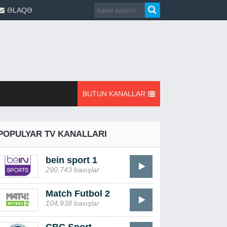
ƏLAQƏ
BUTUN KANALLAR
POPULYAR TV KANALLARI
bein sport 1
290,743 baxışlar
Match Futbol 2
104,938 baxışlar