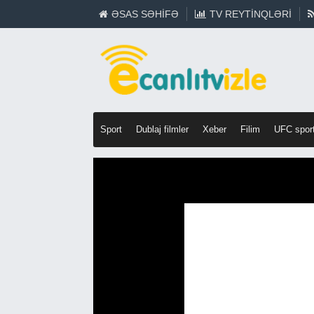
ƏSAS SƏHIFƏ
TV REYTINQLƏRI
Sport
Dublaj filmler
Xeber
Filim
UFC spor