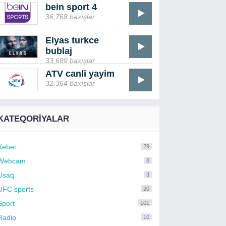
bein sport 4
36,768 baxışlar
Elyas turkce
bublaj
33,689 baxışlar
ATV canli yayim
32,364 baxışlar
KATEQORIYALAR
Xeber
29
Webcam
8
Usaq
3
UFC sports
20
Sport
101
Radio
10