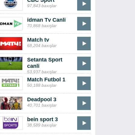
CBC Sport
97,843 baxışlar
idman Tv Canli
70,868 baxışlar
Match tv
68,204 baxışlar
Setanta Sport
canli
53,937 baxışlar
Match Futbol 1
50,188 baxışlar
Deadpool 3
40,701 baxışlar
bein sport 3
38,589 baxışlar