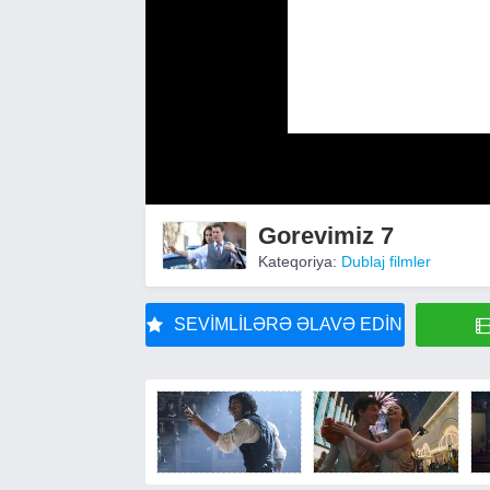
Gorevimiz 7
Kateqoriya:
Dublaj filmler
SEVIMLILƏRƏ ƏLAVƏ EDIN