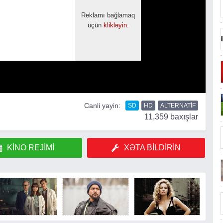
Canli yayin:
SD
HD
ALTERNATIF
11,359 baxışlar
KINO REJIMI
XƏTA BILDIRIN