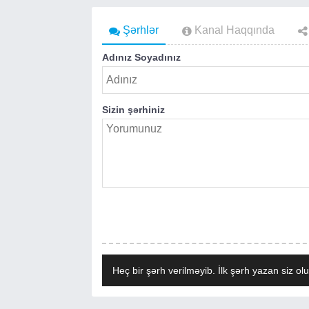
Şərhlər
Kanal Haqqında
Adınız Soyadınız
Sizin şərhiniz
Heç bir şərh verilməyib. İlk şərh yazan siz olu