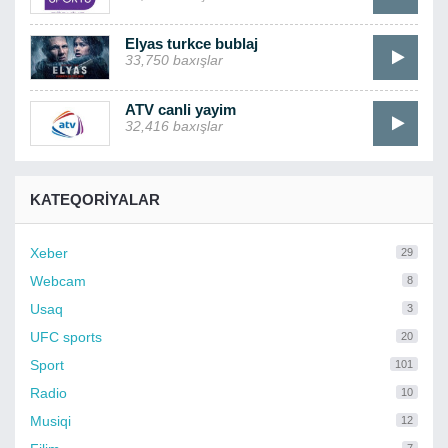
Elyas turkce bublaj
33,750 baxışlar
ATV canli yayim
32,416 baxışlar
KATEQORIYALAR
Xeber
29
Webcam
8
Usaq
3
UFC sports
20
Sport
101
Radio
10
Musiqi
12