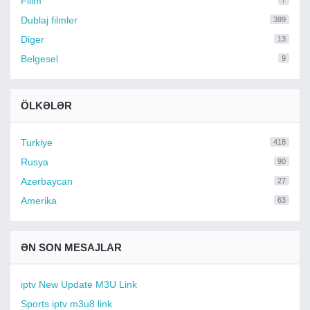
Filim
7
Dublaj filmler
389
Diger
13
Belgesel
9
ÖLKƏLƏR
Turkiye
418
Rusya
90
Azerbaycan
27
Amerika
63
ƏN SON MESAJLAR
iptv New Update M3U Link
Sports iptv m3u8 link