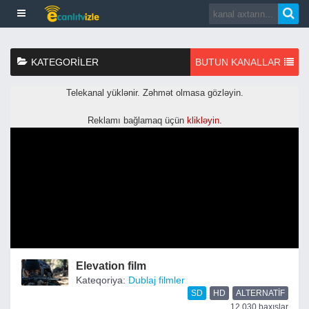
KATEGORILER
BUTUN KANALLAR
Elevation film
Kateqoriya:
Dublaj filmler
SD
HD
ALTERNATIF
12,030 baxışlar