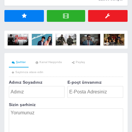
Şərhlər
Kanal Haqqında
Paylaş
Saytınıza əlavə edin
Adınız Soyadınız
E-poçt ünvanınız
Sizin şərhiniz