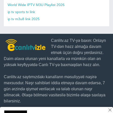
World Wide IPTV M3U Playlist 2026
ip tv sports tv link
ip tv m3u8 link 2025
Canlitv.az TV-yə baxın: Onlayn
TV-dən həzz almağa davam
etmək üçün doğru yerdəsiniz.
Daim əlavə olunan yeni kanallarla və mümkün olan ən
yüksək keyfiyyətdə Canlı TV-yə baxmaqdan həzz alın.
Canlitv.az saytımızdakı kanalların məsuliyyəti naşirə
məxsusdur. Nəşr sahibləri iddia etməyə davam edərsə, 7
gün ərzində qiymət veriləcək və tələb olunan nəşr
silinəcək. Əlaqə bölməsi vasitəsilə bizimlə əlaqə saxlaya
bilərsiniz.