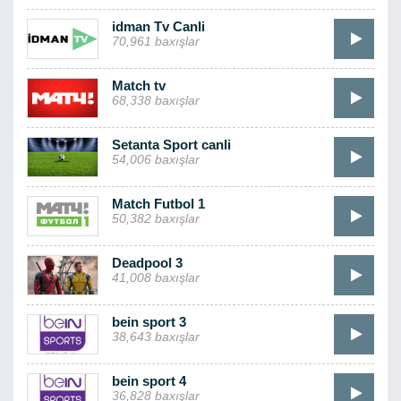
idman Tv Canli
70,961 baxışlar
Match tv
68,338 baxışlar
Setanta Sport canli
54,006 baxışlar
Match Futbol 1
50,382 baxışlar
Deadpool 3
41,008 baxışlar
bein sport 3
38,643 baxışlar
bein sport 4
36,828 baxışlar