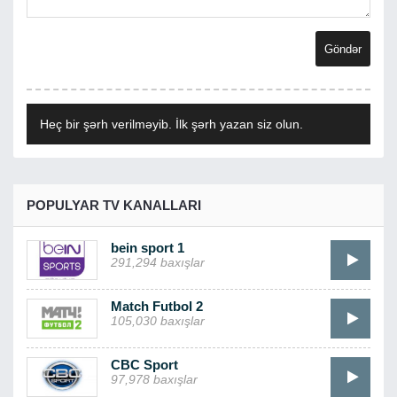
Heç bir şərh verilməyib. İlk şərh yazan siz olun.
POPULYAR TV KANALLARI
bein sport 1
291,294 baxışlar
Match Futbol 2
105,030 baxışlar
CBC Sport
97,978 baxışlar