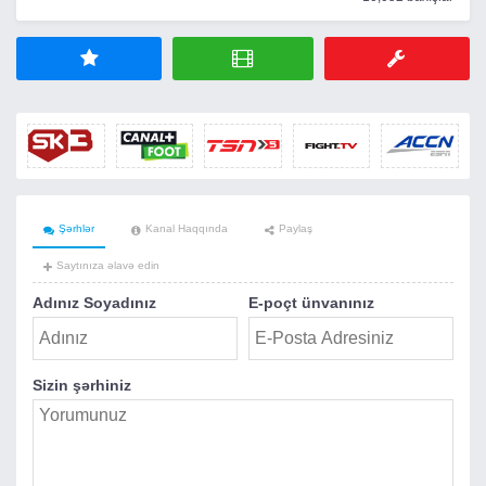
Şərhlər
Kanal Haqqında
Paylaş
Saytınıza əlavə edin
Adınız Soyadınız
E-poçt ünvanınız
Sizin şərhiniz