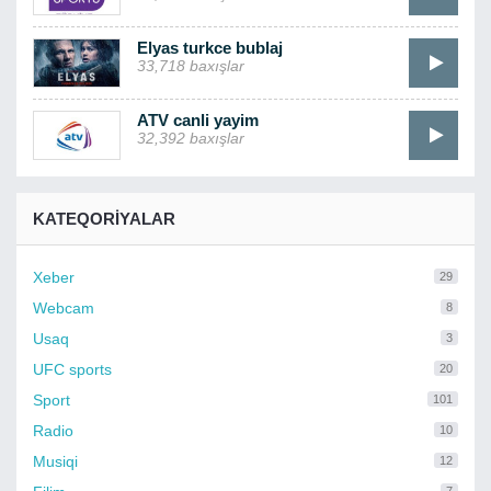
Elyas turkce bublaj
33,718 baxışlar
ATV canli yayim
32,392 baxışlar
KATEQORIYALAR
Xeber
29
Webcam
8
Usaq
3
UFC sports
20
Sport
101
Radio
10
Musiqi
12