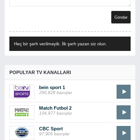
Heç bir şərh verilməyib. İlk şərh yazan siz olun.
POPULYAR TV KANALLARI
bein sport 1
290,828 baxışlar
Match Futbol 2
104,977 baxışlar
CBC Sport
97,905 baxışlar