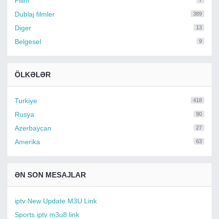
Filim
7
Dublaj filmler
389
Diger
13
Belgesel
9
ÖLKƏLƏR
Turkiye
418
Rusya
90
Azerbaycan
27
Amerika
63
ƏN SON MESAJLAR
iptv New Update M3U Link
Sports iptv m3u8 link