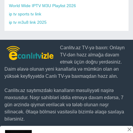
World Wide IPTV M3U Playlist 2026
ip tv sports tv link
ip tv m3u8 link 2025
Canlitv.az TV-yə baxın: Onlayn
TV-dən həzz almağa davam
etmək üçün doğru yerdəsiniz.
Daim əlavə olunan yeni kanallarla və mümkün olan ən
yüksək keyfiyyətdə Canlı TV-yə baxmaqdan həzz alın.
Canlitv.az saytımızdakı kanalların məsuliyyəti naşirə
məxsusdur. Nəşr sahibləri iddia etməyə davam edərsə, 7
gün ərzində qiymət veriləcək və tələb olunan nəşr
silinəcək. Əlaqə bölməsi vasitəsilə bizimlə əlaqə saxlaya
bilərsiniz.