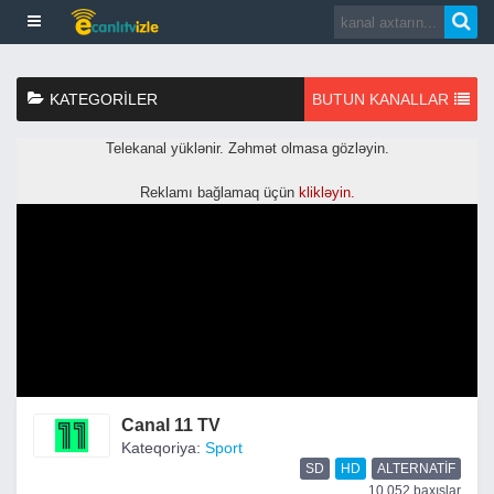
KATEGORILER
BUTUN KANALLAR
Canal 11 TV
Kateqoriya:
Sport
SD
HD
ALTERNATIF
10,052 baxışlar