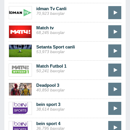
idman Tv Canli
70,923 baxışlar
Match tv
68,245 baxışlar
Setanta Sport canli
53,973 baxışlar
Match Futbol 1
50,241 baxışlar
Deadpool 3
40,850 baxışlar
bein sport 3
38,614 baxışlar
bein sport 4
36,795 baxışlar