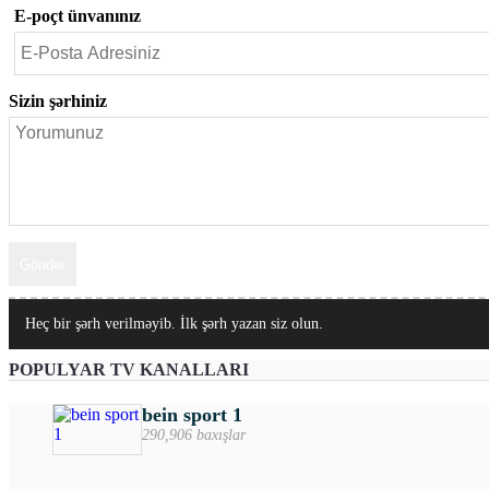
E-poçt ünvanınız
Sizin şərhiniz
Heç bir şərh verilməyib. İlk şərh yazan siz olun.
POPULYAR TV KANALLARI
bein sport 1
290,906 baxışlar