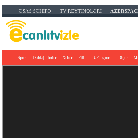
ƏSAS SƏHIFƏ
TV REYTINQLƏRI
AZERSPAC
Sport
Dublaj filmler
Xeber
Filim
UFC sports
Diger
Mu