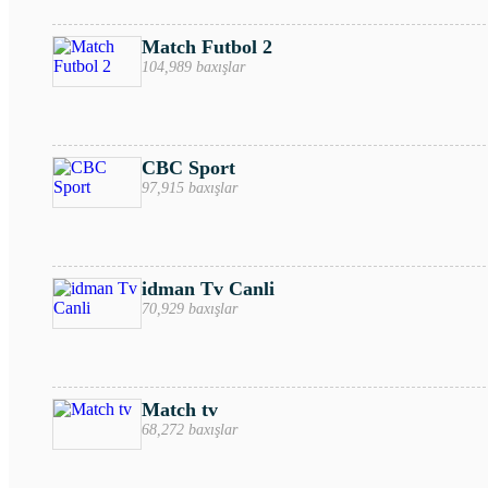
Match Futbol 2
104,989 baxışlar
CBC Sport
97,915 baxışlar
idman Tv Canli
70,929 baxışlar
Match tv
68,272 baxışlar