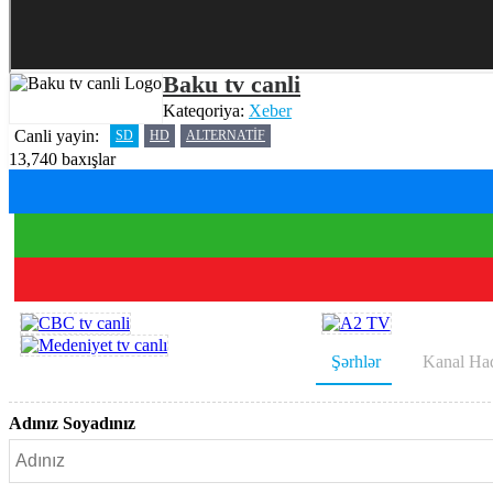
Baku tv canli
Kateqoriya:
Xeber
Canli yayin:
SD
HD
ALTERNATIF
13,740 baxışlar
Şərhlər
Kanal Ha
Adınız Soyadınız