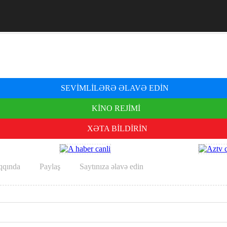
SEVIMLILƏRƏ ƏLAVƏ EDIN
KINO REJIMI
XƏTA BILDIRIN
qqında
Paylaş
Saytınıza əlavə edin