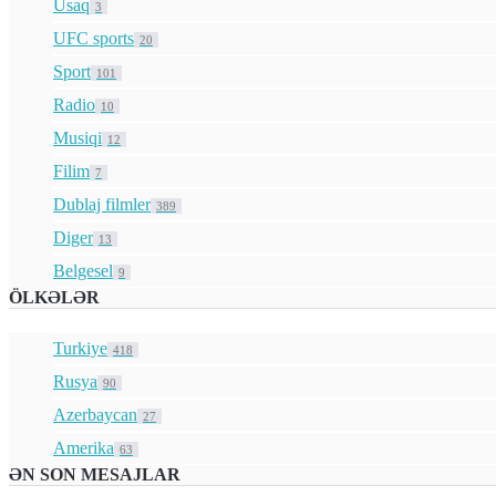
Usaq
3
UFC sports
20
Sport
101
Radio
10
Musiqi
12
Filim
7
Dublaj filmler
389
Diger
13
Belgesel
9
ÖLKƏLƏR
Turkiye
418
Rusya
90
Azerbaycan
27
Amerika
63
ƏN SON MESAJLAR