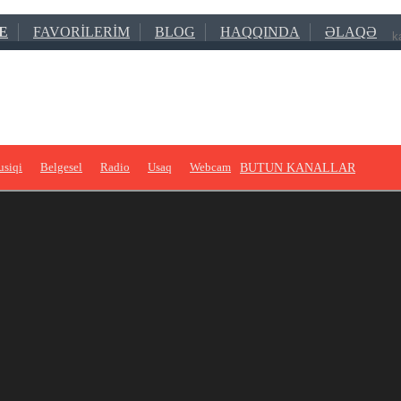
E
FAVORILERIM
BLOG
HAQQINDA
ƏLAQƏ
siqi
Belgesel
Radio
Usaq
Webcam
BUTUN KANALLAR