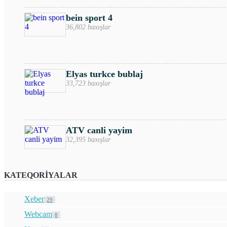
bein sport 4
36,802 baxışlar
Elyas turkce bublaj
33,723 baxışlar
ATV canli yayim
32,395 baxışlar
KATEQORIYALAR
Xeber
29
Webcam
8