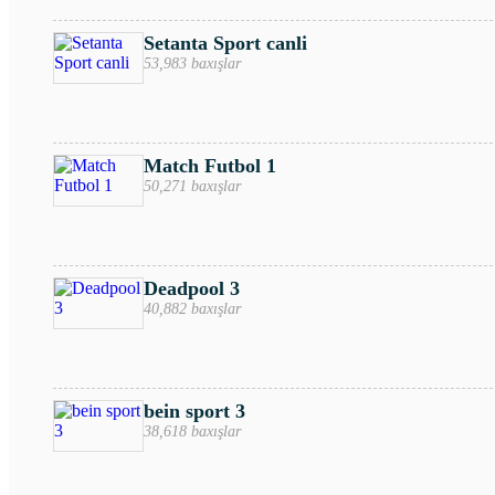
Setanta Sport canli
53,983 baxışlar
Match Futbol 1
50,271 baxışlar
Deadpool 3
40,882 baxışlar
bein sport 3
38,618 baxışlar