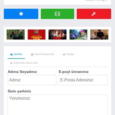
Şərhlər
Kanal Haqqında
Paylaş
Saytınıza əlavə edin
Adınız Soyadınız
E-poçt ünvanınız
Sizin şərhiniz