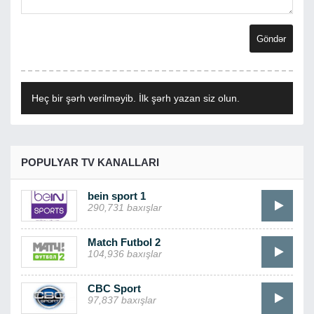
Heç bir şərh verilməyib. İlk şərh yazan siz olun.
POPULYAR TV KANALLARI
bein sport 1
290,731 baxışlar
Match Futbol 2
104,936 baxışlar
CBC Sport
97,837 baxışlar