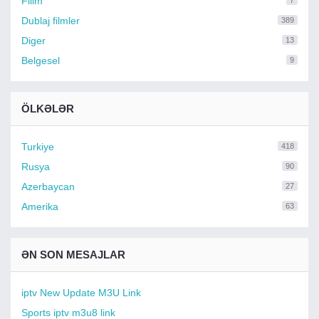
Filim
7
Dublaj filmler
389
Diger
13
Belgesel
9
ÖLKƏLƏR
Turkiye
418
Rusya
90
Azerbaycan
27
Amerika
63
ƏN SON MESAJLAR
iptv New Update M3U Link
Sports iptv m3u8 link