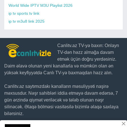
World Wide IPTV M3U Playlist 2026
ip tv sports tv link
ip tv m3u8 link 2025
Canlitv.az TV-yə baxın: Onlayn
TV-dən həzz almağa davam
etmək üçün doğru yerdəsiniz.
Daim əlavə olunan yeni kanallarla və mümkün olan ən
yüksək keyfiyyətdə Canlı TV-yə baxmaqdan həzz alın.
Canlitv.az saytımızdakı kanalların məsuliyyəti naşirə
məxsusdur. Nəşr sahibləri iddia etməyə davam edərsə, 7
gün ərzində qiymət veriləcək və tələb olunan nəşr
silinəcək. Əlaqə bölməsi vasitəsilə bizimlə əlaqə saxlaya
bilərsiniz.