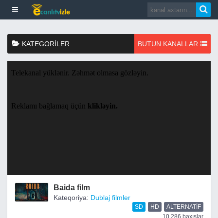
KATEGORILER
BUTUN KANALLAR
Baida film
Kateqoriya:
Dublaj filmler
SD
HD
ALTERNATIF
10,286 baxışlar