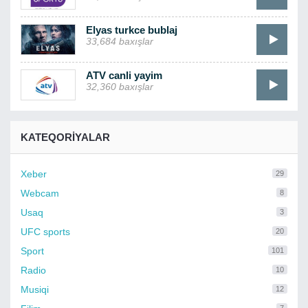
Elyas turkce bublaj
33,684 baxışlar
ATV canli yayim
32,360 baxışlar
KATEQORIYALAR
Xeber
29
Webcam
8
Usaq
3
UFC sports
20
Sport
101
Radio
10
Musiqi
12