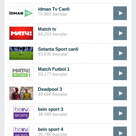
idman Tv Canli
70,860 baxışlar
Match tv
68,203 baxışlar
Setanta Sport canli
53,935 baxışlar
Match Futbol 1
50,177 baxışlar
Deadpool 3
40,666 baxışlar
bein sport 3
38,589 baxışlar
bein sport 4
36,766 baxışlar