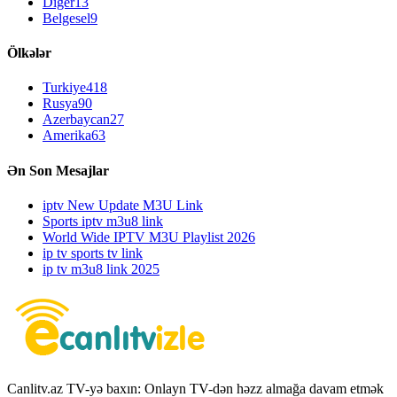
Diger
13
Belgesel
9
Ölkələr
Turkiye
418
Rusya
90
Azerbaycan
27
Amerika
63
Ən Son Mesajlar
iptv New Update M3U Link
Sports iptv m3u8 link
World Wide IPTV M3U Playlist 2026
ip tv sports tv link
ip tv m3u8 link 2025
Canlitv.az TV-yə baxın: Onlayn TV-dən həzz almağa davam etmək