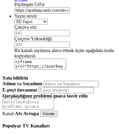
Paylasşım Url'si
Yayın növü:
Çərçivə eni:
Çerçeve Yüksekliği:
Bu kanalı saytınıza əlavə etmək üçün aşağıdakı kodu
kopyalayın.
Xəta bildirin
Adınız və Soyadınız
E-poçt ünvanınız
Qarşılaşdığınız problemi qısaca təsvir edin
Kanal
Atv Avrupa
Populyar TV Kanalları