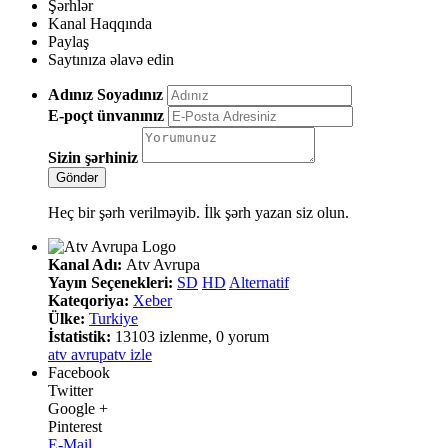
Şərhlər
Kanal Haqqında
Paylaş
Saytınıza əlavə edin
Adınız Soyadınız
E-poçt ünvanınız
Sizin şərhiniz
Heç bir şərh verilməyib. İlk şərh yazan siz olun.
Kanal Adı:
Atv Avrupa
Yayın Seçenekleri:
SD
HD
Alternatif
Kateqoriya:
Xeber
Ülke:
Turkiye
İstatistik:
13103 izlenme, 0 yorum
atv avrupa
tv izle
Facebook
Twitter
Google +
Pinterest
E-Mail