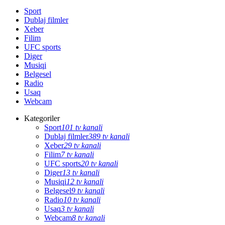
Sport
Dublaj filmler
Xeber
Filim
UFC sports
Diger
Musiqi
Belgesel
Radio
Usaq
Webcam
Kategoriler
Sport
101 tv kanali
Dublaj filmler
389 tv kanali
Xeber
29 tv kanali
Filim
7 tv kanali
UFC sports
20 tv kanali
Diger
13 tv kanali
Musiqi
12 tv kanali
Belgesel
9 tv kanali
Radio
10 tv kanali
Usaq
3 tv kanali
Webcam
8 tv kanali