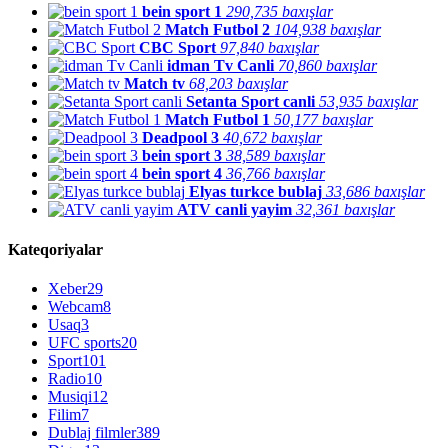
bein sport 1
290,735 baxışlar
Match Futbol 2
104,938 baxışlar
CBC Sport
97,840 baxışlar
idman Tv Canli
70,860 baxışlar
Match tv
68,203 baxışlar
Setanta Sport canli
53,935 baxışlar
Match Futbol 1
50,177 baxışlar
Deadpool 3
40,672 baxışlar
bein sport 3
38,589 baxışlar
bein sport 4
36,766 baxışlar
Elyas turkce bublaj
33,686 baxışlar
ATV canli yayim
32,361 baxışlar
Kateqoriyalar
Xeber
29
Webcam
8
Usaq
3
UFC sports
20
Sport
101
Radio
10
Musiqi
12
Filim
7
Dublaj filmler
389