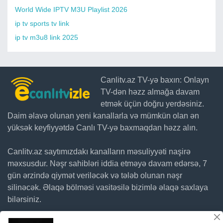
World Wide IPTV M3U Playlist 2026
ip tv sports tv link
ip tv m3u8 link 2025
Canlitv.az TV-yə baxın: Onlayn
TV-dən həzz almağa davam
etmək üçün doğru yerdəsiniz.
Daim əlavə olunan yeni kanallarla və mümkün olan ən
yüksək keyfiyyətdə Canlı TV-yə baxmaqdan həzz alın.
Canlitv.az saytımızdakı kanalların məsuliyyəti naşirə
məxsusdur. Nəşr sahibləri iddia etməyə davam edərsə, 7
gün ərzində qiymət veriləcək və tələb olunan nəşr
silinəcək. Əlaqə bölməsi vasitəsilə bizimlə əlaqə saxlaya
bilərsiniz.