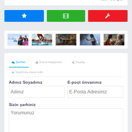
Şərhlər
Kanal Haqqında
Paylaş
Saytınıza əlavə edin
Adınız Soyadınız
E-poçt ünvanınız
Sizin şərhiniz