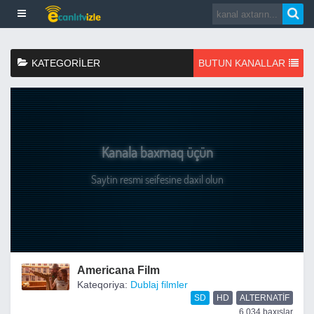
KATEGORILER
BUTUN KANALLAR
Americana Film
Kateqoriya:
Dublaj filmler
SD
HD
ALTERNATIF
6,034 baxışlar