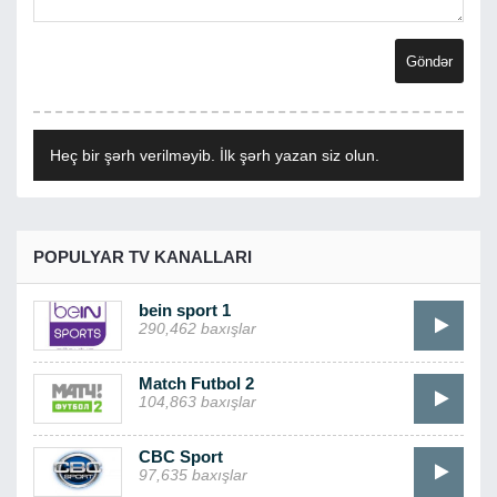
Heç bir şərh verilməyib. İlk şərh yazan siz olun.
POPULYAR TV KANALLARI
bein sport 1
290,462 baxışlar
Match Futbol 2
104,863 baxışlar
CBC Sport
97,635 baxışlar