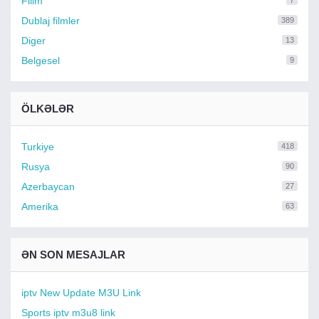
Filim
7
Dublaj filmler
389
Diger
13
Belgesel
9
ÖLKƏLƏR
Turkiye
418
Rusya
90
Azerbaycan
27
Amerika
63
ƏN SON MESAJLAR
iptv New Update M3U Link
Sports iptv m3u8 link