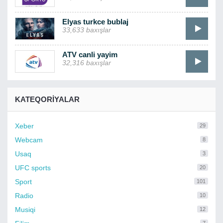
Elyas turkce bublaj
33,633 baxışlar
ATV canli yayim
32,316 baxışlar
KATEQORIYALAR
Xeber
29
Webcam
8
Usaq
3
UFC sports
20
Sport
101
Radio
10
Musiqi
12