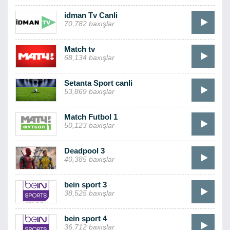
idman Tv Canli
70,782 baxışlar
Match tv
68,134 baxışlar
Setanta Sport canli
53,869 baxışlar
Match Futbol 1
50,123 baxışlar
Deadpool 3
40,385 baxışlar
bein sport 3
38,525 baxışlar
bein sport 4
36,712 baxışlar