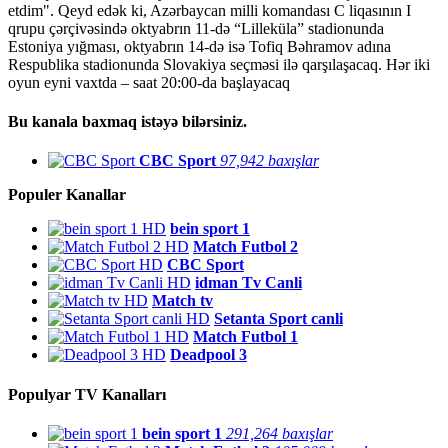
etdim". Qeyd edək ki, Azərbaycan milli komandası C liqasının I
qrupu çərçivəsində oktyabrın 11-də “Lilleküla” stadionunda
Estoniya yığması, oktyabrın 14-də isə Tofiq Bəhramov adına
Respublika stadionunda Slovakiya seçməsi ilə qarşılaşacaq. Hər iki
oyun eyni vaxtda – saat 20:00-da başlayacaq
Bu kanala baxmaq istəyə bilərsiniz.
CBC Sport
97,942 baxışlar
Populer Kanallar
HD
bein sport 1
HD
Match Futbol 2
HD
CBC Sport
HD
idman Tv Canli
HD
Match tv
HD
Setanta Sport canli
HD
Match Futbol 1
HD
Deadpool 3
Populyar TV Kanalları
bein sport 1
291,264 baxışlar