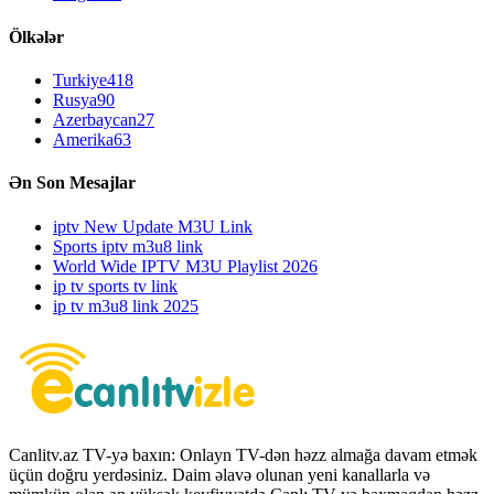
Ölkələr
Turkiye
418
Rusya
90
Azerbaycan
27
Amerika
63
Ən Son Mesajlar
iptv New Update M3U Link
Sports iptv m3u8 link
World Wide IPTV M3U Playlist 2026
ip tv sports tv link
ip tv m3u8 link 2025
Canlitv.az TV-yə baxın: Onlayn TV-dən həzz almağa davam etmək
üçün doğru yerdəsiniz. Daim əlavə olunan yeni kanallarla və