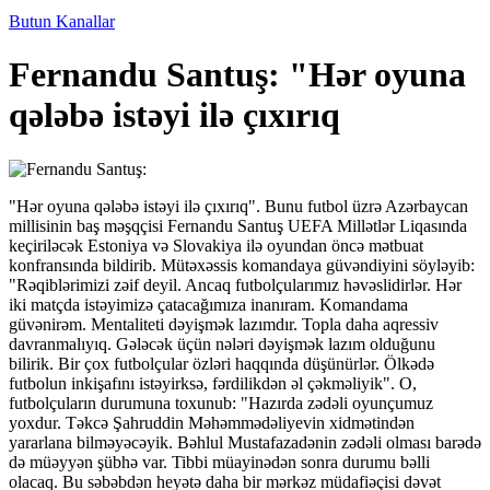
Butun Kanallar
Fernandu Santuş: "Hər oyuna
qələbə istəyi ilə çıxırıq
"Hər oyuna qələbə istəyi ilə çıxırıq". Bunu futbol üzrə Azərbaycan
millisinin baş məşqçisi Fernandu Santuş UEFA Millətlər Liqasında
keçiriləcək Estoniya və Slovakiya ilə oyundan öncə mətbuat
konfransında bildirib. Mütəxəssis komandaya güvəndiyini söyləyib:
"Rəqiblərimizi zəif deyil. Ancaq futbolçularımız həvəslidirlər. Hər
iki matçda istəyimizə çatacağımıza inanıram. Komandama
güvənirəm. Mentaliteti dəyişmək lazımdır. Topla daha aqressiv
davranmalıyıq. Gələcək üçün nələri dəyişmək lazım olduğunu
bilirik. Bir çox futbolçular özləri haqqında düşünürlər. Ölkədə
futbolun inkişafını istəyirksə, fərdilikdən əl çəkməliyik". O,
futbolçuların durumuna toxunub: "Hazırda zədəli oyunçumuz
yoxdur. Təkcə Şahruddin Məhəmmədəliyevin xidmətindən
yararlana bilməyəcəyik. Bəhlul Mustafazadənin zədəli olması barədə
də müəyyən şübhə var. Tibbi müayinədən sonra durumu bəlli
olacaq. Bu səbəbdən heyətə daha bir mərkəz müdafiəçisi dəvət