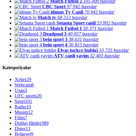
Match Futbol 2
105,009 baxışlar
CBC Sport
97,942 baxışlar
idman Tv Canli
70,942 baxışlar
Match tv
68,313 baxışlar
Setanta Sport canli
53,992 baxışlar
Match Futbol 1
50,371 baxışlar
Deadpool 3
40,957 baxışlar
bein sport 3
38,631 baxışlar
bein sport 4
36,815 baxışlar
Elyas turkce bublaj
33,735 baxışlar
ATV canli yayim
32,403 baxışlar
Kateqoriyalar
Xeber
29
Webcam
8
Usaq
3
UFC sports
20
Sport
101
Radio
10
Musiqi
12
Filim
7
Dublaj filmler
389
Diger
13
Belgesel
9