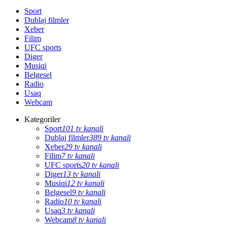
Sport
Dublaj filmler
Xeber
Filim
UFC sports
Diger
Musiqi
Belgesel
Radio
Usaq
Webcam
Kategoriler
Sport
101 tv kanali
Dublaj filmler
389 tv kanali
Xeber
29 tv kanali
Filim
7 tv kanali
UFC sports
20 tv kanali
Diger
13 tv kanali
Musiqi
12 tv kanali
Belgesel
9 tv kanali
Radio
10 tv kanali
Usaq
3 tv kanali
Webcam
8 tv kanali