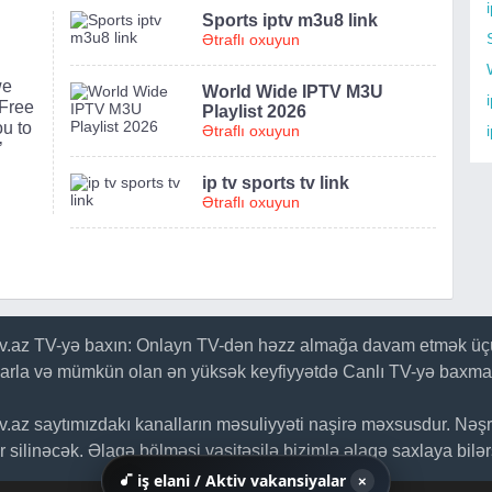
Sports iptv m3u8 link
Ətraflı oxuyun
we
World Wide IPTV M3U
i
 Free
Playlist 2026
u to
Ətraflı oxuyun
’
ip tv sports tv link
Ətraflı oxuyun
tv.az TV-yə baxın: Onlayn TV-dən həzz almağa davam etmək üçü
larla və mümkün olan ən yüksək keyfiyyətdə Canlı TV-yə baxma
tv.az saytımızdakı kanalların məsuliyyəti naşirə məxsusdur. Nəş
 silinəcək. Əlaqə bölməsi vasitəsilə bizimlə əlaqə saxlaya bilər
iş elani / Aktiv vakansiyalar
×