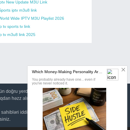
iptv New Update M3U Link
Sports iptv m3u8 link
World Wide IPTV M3U Playlist 2026
p tv sports tv link
ip tv m3u8 link 2025
n doğru yerdəsiniz. Daim əlavə olunan yeni
qdan həzz alın.
r sahibləri iddia etməyə davam edərsə, 7 gün
siniz.