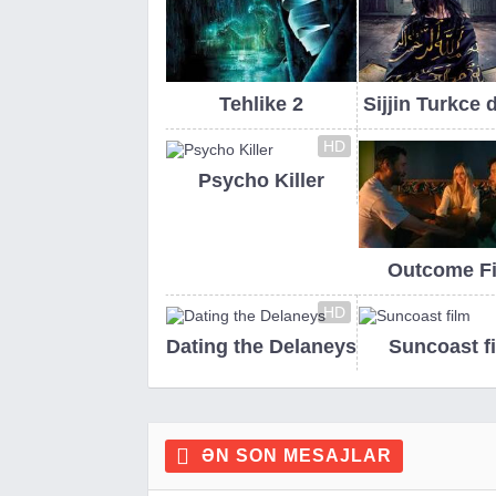
Tehlike 2
Sijjin Turkce 
HD
Psycho Killer
Outcome F
HD
Dating the Delaneys
Suncoast f
ƏN SON MESAJLAR