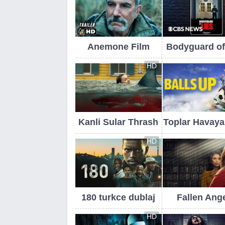
Anemone Film
Bodyguard of
HD
Kanli Sular Thrash
Toplar Havaya
HD
180 turkce dublaj
Fallen Ang
HD