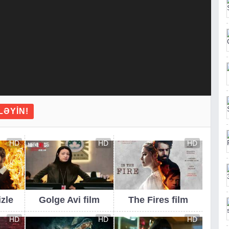
LƏYIN!
HD
HD
HD
izle
Golge Avi film
The Fires film
HD
HD
HD