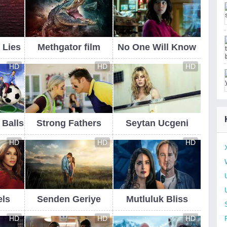
 Lies
Methgator film
No One Will Know
HD
HD
HD
 Balls
Strong Fathers
Seytan Ucgeni
HD
HD
HD
els
Senden Geriye
Mutluluk Bliss
HD
HD
HD