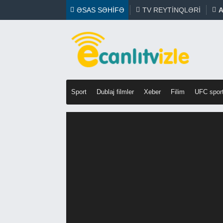
ƏSAS SƏHIFƏ
TV REYTINQLƏRI
A
Sport
Dublaj filmler
Xeber
Filim
UFC spor