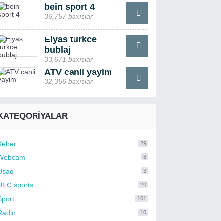
bein sport 4
36,757 baxışlar
Elyas turkce
bublaj
33,671 baxışlar
ATV canli yayim
32,356 baxışlar
KATEQORIYALAR
Xeber
29
Webcam
8
Usaq
3
UFC sports
20
Sport
101
Radio
10