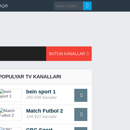
AQƏ
BUTUN KANALLAR
POPULYAR TV KANALLARI
bein sport 1
290,698 baxışlar
Match Futbol 2
104,921 baxışlar