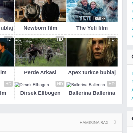
dublaj
Newborn film
The Yeti film
HD
HD
HD
ilm
Perde Arkasi
Apex turkce bublaj
HD
HD
HD
ilm
Dirsek Ellbogen
Ballerina Ballerina
HAMISINA BAX