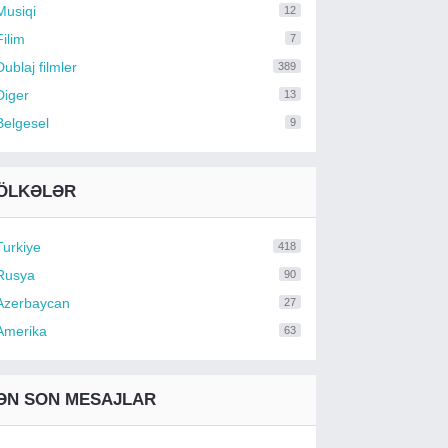
Musiqi
12
Filim
7
Dublaj filmler
389
Diger
13
Belgesel
9
ÖLKƏLƏR
Turkiye
418
Rusya
90
Azerbaycan
27
Amerika
63
ƏN SON MESAJLAR